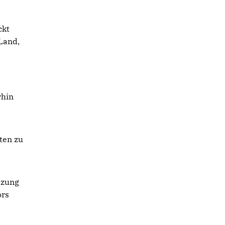
ckt
 Land,
rhin
ten zu
tzung
ors