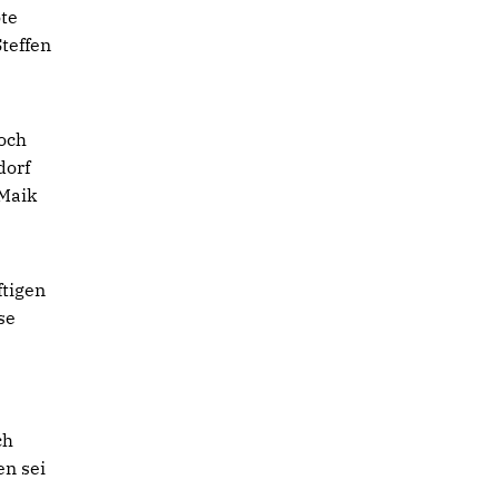
ote
teffen
noch
dorf
 Maik
ftigen
se
ch
en sei