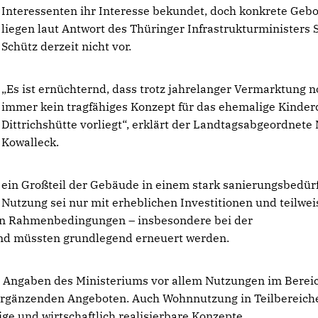
Interessenten ihr Interesse bekundet, doch konkrete Geb
liegen laut Antwort des Thüringer Infrastrukturministers S
Schütz derzeit nicht vor.
Es ist ernüchternd, dass trotz jahrelanger Vermarktung 
immer kein tragfähiges Konzept für das ehemalige Kinder
Dittrichshütte vorliegt“, erklärt der Landtagsabgeordnete
Kowalleck.
ein Großteil der Gebäude in einem stark sanierungsbedür
 Nutzung sei nur mit erheblichen Investitionen und teilwei
len Rahmenbedingungen – insbesondere bei der
und müssten grundlegend erneuert werden.
h Angaben des Ministeriums vor allem Nutzungen im Berei
 ergänzenden Angeboten. Auch Wohnnutzung in Teilbereich
ge und wirtschaftlich realisierbare Konzepte.