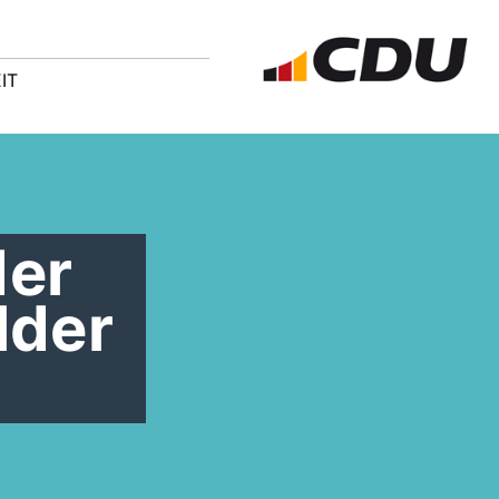
IT
der
lder