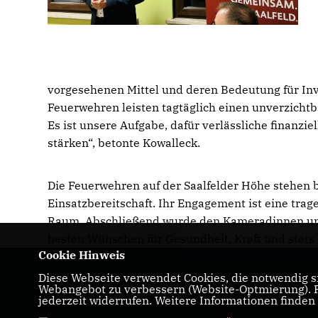
vorgesehenen Mittel und deren Bedeutung für Inve
Feuerwehren leisten tagtäglich einen unverzicht
Es ist unsere Aufgabe, dafür verlässliche finanz
stärken“, betonte Kowalleck.
Die Feuerwehren auf der Saalfelder Höhe stehen 
Einsatzbereitschaft. Ihr Engagement ist eine tra
Raum. Abschließend wurde den Kameradinnen und
besten Wünschen für Gesundheit, Kraft und stets 
Cookie Hinweis
Diese Webseite verwendet Cookies, die notwendig si
Maik Kowalleck - Mitglied des Thüringer
Webangebot zu verbessern (Website-Optmierung). Fü
Landtags
jederzeit widerrufen. Weitere Informationen finden