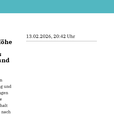
13.02.2026, 20:42 Uhr
Höhe
s
und
en
ng und
ngen
le
halt
e nach