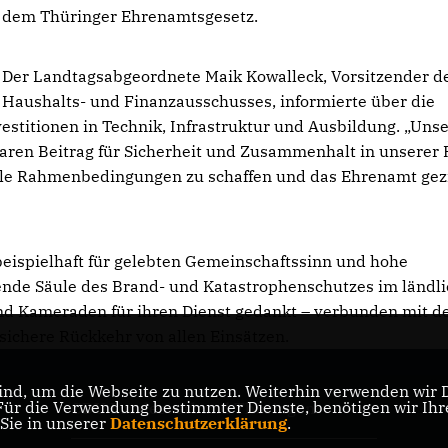
dem Thüringer Ehrenamtsgesetz.
Der Landtagsabgeordnete Maik Kowalleck, Vorsitzender d
Haushalts- und Finanzausschusses, informierte über die
stitionen in Technik, Infrastruktur und Ausbildung. „Uns
baren Beitrag für Sicherheit und Zusammenhalt in unserer 
ielle Rahmenbedingungen zu schaffen und das Ehrenamt gezi
beispielhaft für gelebten Gemeinschaftssinn und hohe
gende Säule des Brand- und Katastrophenschutzes im ländl
 Kameraden für ihren Dienst gedankt – verbunden mit d
sichere Rückkehr von allen Einsätzen.
nd, um die Webseite zu nutzen. Weiterhin verwenden wir Di
r die Verwendung bestimmter Dienste, benötigen wir Ihre 
CDU Landesverband Thüringen
 Sie in unserer
Datenschutzerklärung
.