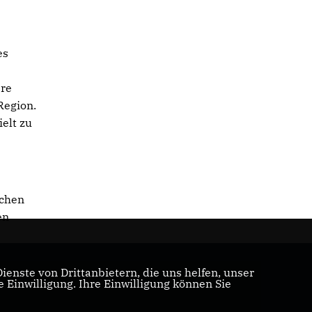
es
ere
Region.
elt zu
ichen
en
enste von Drittanbietern, die uns helfen, unser
Einwilligung. Ihre Einwilligung können Sie