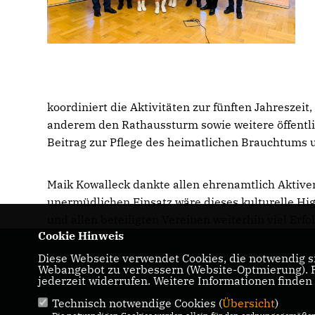
koordiniert die Aktivitäten zur fünften Jahreszeit,
anderem den Rathaussturm sowie weitere öffentli
Beitrag zur Pflege des heimatlichen Brauchtums 
Maik Kowalleck dankte allen ehrenamtlich Aktive
unermüdlichen Einsatz wäre dieses kulturelle Hi
und allen beteiligten Vereinen weiterhin viel Erf
Cookie Hinweis
Diese Webseite verwendet Cookies, die notwendig si
Maik Kowalleck - Mitglied des Thüringer
Webangebot zu verbessern (Website-Optmierung). Fü
Landtags
jederzeit widerrufen. Weitere Informationen finden
Technisch notwendige Cookies (
Übersicht
)
IMPRESSUM
DATENSCHUTZ