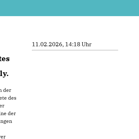
11.02.2026, 14:18 Uhr
tes
ly.
h der
ete des
er
ine der
ingen
rer