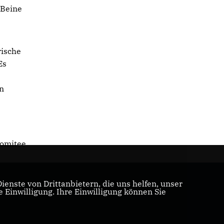
 Beine
rische
Es
en
komitee
enste von Drittanbietern, die uns helfen, unser
Einwilligung. Ihre Einwilligung können Sie