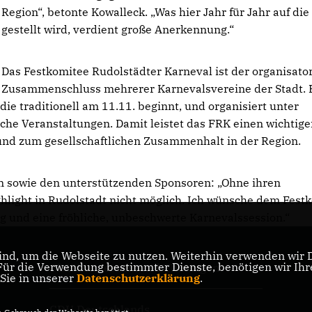
Region“, betonte Kowalleck. „Was hier Jahr für Jahr auf die
gestellt wird, verdient große Anerkennung.“
Das Festkomitee Rudolstädter Karneval ist der organisato
Zusammenschluss mehrerer Karnevalsvereine der Stadt. 
 die traditionell am 11.11. beginnt, und organisiert unter
che Veranstaltungen. Damit leistet das FRK einen wichtig
und zum gesellschaftlichen Zusammenhalt in der Region.
n sowie den unterstützenden Sponsoren: „Ohne ihren
ghlight in Rudolstadt nicht möglich. Ich wünsche dem Fest
olg und eine fröhliche, unbeschwerte Karnevalssession.“
nd, um die Webseite zu nutzen. Weiterhin verwenden wir Di
r die Verwendung bestimmter Dienste, benötigen wir Ihre 
CDU Landesverband Thüringen
 Sie in unserer
Datenschutzerklärung
.
CDU Deutschlands