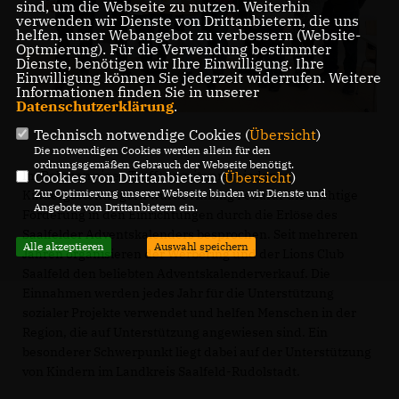
sind, um die Webseite zu nutzen. Weiterhin
verwenden wir Dienste von Drittanbietern, die uns
helfen, unser Webangebot zu verbessern (Website-
Optmierung). Für die Verwendung bestimmter
Dienste, benötigen wir Ihre Einwilligung. Ihre
Einwilligung können Sie jederzeit widerrufen. Weitere
Informationen finden Sie in unserer
Datenschutzerklärung
.
Technisch notwendige Cookies (
Übersicht
)
Die notwendigen Cookies werden allein für den
ordnungsgemäßen Gebrauch der Webseite benötigt.
Im Rahmen eines Treffens mit verschiedenen
Cookies von Drittanbietern (
Übersicht
)
Zur Optimierung unserer Webseite binden wir Dienste und
Kindergartenträgern wurde Anfang Feburar die wichtige
Angebote von Drittanbietern ein.
Förderung in den Einrichtungen durch die Erlöse des
Saalfelder Adventskalenders besprochen. Seit mehreren
Alle akzeptieren
Auswahl speichern
Jahren organisieren der Werbering und der Lions Club
Saalfeld den beliebten Adventskalenderverkauf. Die
Einnahmen werden jedes Jahr für die Unterstützung
sozialer Projekte verwendet und helfen Menschen in der
Region, die auf Unterstützung angewiesen sind. Ein
besonderer Schwerpunkt liegt dabei auf der Unterstützung
von Kindern im Landkreis Saalfeld-Rudolstadt.