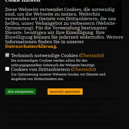
Cookie Hinweis
Diese Webseite verwendet Cookies, die notwendig
sind, um die Webseite zu nutzen. Weiterhin
verwenden wir Dienste von Drittanbietern, die uns
helfen, unser Webangebot zu verbessern (Website-
Optmierung). Für die Verwendung bestimmter
Dienste, benötigen wir Ihre Einwilligung. Ihre
Einwilligung können Sie jederzeit widerrufen. Weitere
Informationen finden Sie in unserer
Datenschutzerklärung
.
Technisch notwendige Cookies (
Übersicht
)
Die notwendigen Cookies werden allein für den
Zahlreiche Gäste aus Politik, Wirtschaft, Ehrenamt und
ordnungsgemäßen Gebrauch der Webseite benötigt.
Gesellschaft folgten der Einladung und nutzten die
Cookies von Drittanbietern (
Übersicht
)
Gelegenheit zum Austausch über aktuelle
Zur Optimierung unserer Webseite binden wir Dienste und
Angebote von Drittanbietern ein.
Herausforderungen und zukünftige Vorhaben in der
Region.
Alle akzeptieren
Auswahl speichern
Der Landtagsabgeordnete Maik Kowalleck nahm ebenfalls
an der Veranstaltung teil und würdigte das große
Engagement der Kommunen sowie der Vereine:
Der Neujahrsempfang ist ein wichtiger Treffpunkt, der
zeigt, wie lebendig und engagiert unsere Region ist. Hier