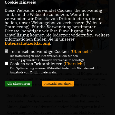
Cookie Hinweis
Diese Webseite verwendet Cookies, die notwendig
sind, um die Webseite zu nutzen. Weiterhin
verwenden wir Dienste von Drittanbietern, die uns
helfen, unser Webangebot zu verbessern (Website-
Optmierung). Für die Verwendung bestimmter
Dienste, benötigen wir Ihre Einwilligung. Ihre
Einwilligung können Sie jederzeit widerrufen. Weitere
Informationen finden Sie in unserer
Datenschutzerklärung
.
Technisch notwendige Cookies (
Übersicht
)
Die notwendigen Cookies werden allein für den
ordnungsgemäßen Gebrauch der Webseite benötigt.
Cookies von Drittanbietern (
Übersicht
)
Eröffnet wurde die Veranstaltung von Bürgermeister Dr.
Zur Optimierung unserer Webseite binden wir Dienste und
Angebote von Drittanbietern ein.
Steffen Kania. Zahlreiche Bürgerinnen und Bürger nutzten
die Gelegenheit, ihre abgeschmückten Weihnachtsbäume
Alle akzeptieren
Auswahl speichern
vorbeizubringen und sich selbst im Weitwurf zu versuchen.
Der Erlös der Aktion wurde vom Saalfelder Werbering e. V.
gespendet. Die Spendensumme kommt im Rahmen der
Aktion „Saalfelder Adventskalender“ Kindergärten in der
Region zugute. Den Spendenscheck nahm Maik Kowalleck,