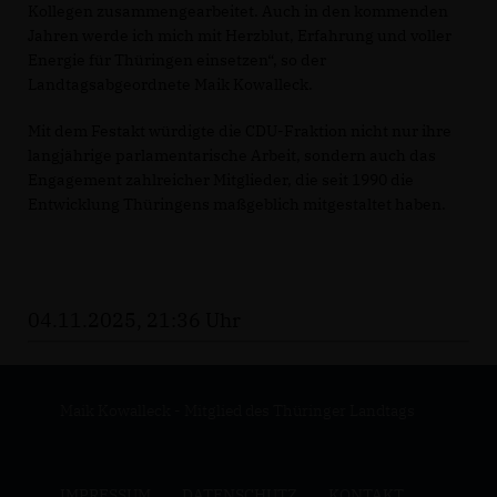
Kollegen zusammengearbeitet. Auch in den kommenden
Jahren werde ich mich mit Herzblut, Erfahrung und voller
Energie für Thüringen einsetzen“, so der
Landtagsabgeordnete Maik Kowalleck.
Mit dem Festakt würdigte die CDU-Fraktion nicht nur ihre
langjährige parlamentarische Arbeit, sondern auch das
Engagement zahlreicher Mitglieder, die seit 1990 die
Entwicklung Thüringens maßgeblich mitgestaltet haben.
04.11.2025, 21:36 Uhr
Maik Kowalleck - Mitglied des Thüringer Landtags
IMPRESSUM
DATENSCHUTZ
KONTAKT