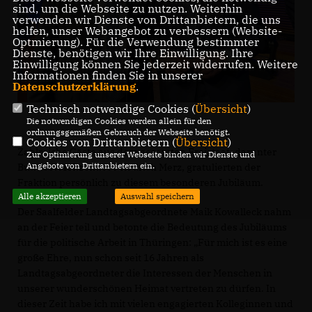
sind, um die Webseite zu nutzen. Weiterhin
verwenden wir Dienste von Drittanbietern, die uns
helfen, unser Webangebot zu verbessern (Website-
Optmierung). Für die Verwendung bestimmter
Dienste, benötigen wir Ihre Einwilligung. Ihre
Einwilligung können Sie jederzeit widerrufen. Weitere
Informationen finden Sie in unserer
Datenschutzerklärung
.
Technisch notwendige Cookies (
Übersicht
)
Die notwendigen Cookies werden allein für den
ordnungsgemäßen Gebrauch der Webseite benötigt.
Cookies von Drittanbietern (
Übersicht
)
Zahlreiche Gäste aus dem gesamten Freistaat, darunter
Zur Optimierung unserer Webseite binden wir Dienste und
Angebote von Drittanbietern ein.
Bundesvorsitzender Friedrich Merz, gratulierten der
Fraktion persönlich zu diesem besonderen Jubiläum.
Alle akzeptieren
Auswahl speichern
Der Saalfelder Landtagsabgeordnete Maik Kowalleck nahm
an der Feier teil und betonte die Bedeutung des Jubiläums
für die politische Arbeit in Thüringen: „Für mich ist es eine
große Ehre, nun schon seit 16 Jahren als
Landtagsabgeordneter die Interessen der Menschen in
unserer wunderschönen Heimat vertreten zu dürfen. In
dieser Zeit habe ich mit vielen engagierten Kolleginnen und