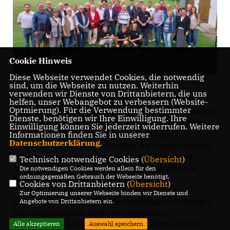
Cookie Hinweis
Diese Webseite verwendet Cookies, die notwendig
sind, um die Webseite zu nutzen. Weiterhin
verwenden wir Dienste von Drittanbietern, die uns
helfen, unser Webangebot zu verbessern (Website-
Optmierung). Für die Verwendung bestimmter
Eingeladen hatte der Landtagsabgeordnete Maik Kowalleck
Dienste, benötigen wir Ihre Einwilligung. Ihre
zu einem Vereinsnachmittag, bei dem besonders Fragen
Einwilligung können Sie jederzeit widerrufen. Weitere
der Vereinsförderung und das neue Thüringer
Informationen finden Sie in unserer
Datenschutzerklärung
.
Ehrenamtsgesetz diskutiert wurden. Als Ansprechpartner
standen unter anderem Staatssekretär für Sport und
Technisch notwendige Cookies (
Übersicht
)
Ehrenamt David Möller, Landrat Marko Wolfram sowie
Die notwendigen Cookies werden allein für den
ordnungsgemäßen Gebrauch der Webseite benötigt.
Saalfelds Bürgermeister Dr. Steffen Kania bereit.
Cookies von Drittanbietern (
Übersicht
)
Zur Optimierung unserer Webseite binden wir Dienste und
Ein besonderer Moment war die Verleihung der Thüringer
Angebote von Drittanbietern ein.
Ehrenamtszertifikate an die drei engagierten
Vereinsmitglieder Friedrich Bethke und Hartmut Martin
Alle akzeptieren
Auswahl speichern