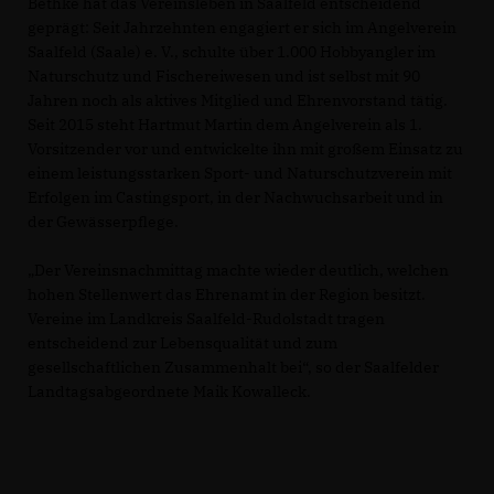
Bethke hat das Vereinsleben in Saalfeld entscheidend
geprägt: Seit Jahrzehnten engagiert er sich im Angelverein
Saalfeld (Saale) e. V., schulte über 1.000 Hobbyangler im
Naturschutz und Fischereiwesen und ist selbst mit 90
Jahren noch als aktives Mitglied und Ehrenvorstand tätig.
Seit 2015 steht Hartmut Martin dem Angelverein als 1.
Vorsitzender vor und entwickelte ihn mit großem Einsatz zu
einem leistungsstarken Sport- und Naturschutzverein mit
Erfolgen im Castingsport, in der Nachwuchsarbeit und in
der Gewässerpflege.
Der Vereinsnachmittag machte wieder deutlich, welchen
hohen Stellenwert das Ehrenamt in der Region besitzt.
Vereine im Landkreis Saalfeld-Rudolstadt tragen
entscheidend zur Lebensqualität und zum
gesellschaftlichen Zusammenhalt bei“, so der Saalfelder
Landtagsabgeordnete Maik Kowalleck.