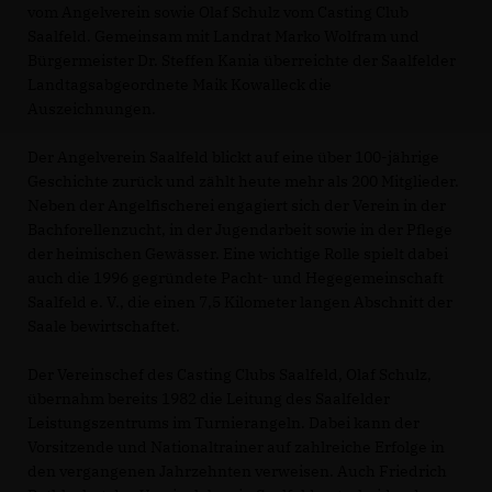
vom Angelverein sowie Olaf Schulz vom Casting Club
Saalfeld. Gemeinsam mit Landrat Marko Wolfram und
Bürgermeister Dr. Steffen Kania überreichte der Saalfelder
Landtagsabgeordnete Maik Kowalleck die
Auszeichnungen.
Der Angelverein Saalfeld blickt auf eine über 100-jährige
Geschichte zurück und zählt heute mehr als 200 Mitglieder.
Neben der Angelfischerei engagiert sich der Verein in der
Bachforellenzucht, in der Jugendarbeit sowie in der Pflege
der heimischen Gewässer. Eine wichtige Rolle spielt dabei
auch die 1996 gegründete Pacht- und Hegegemeinschaft
Saalfeld e. V., die einen 7,5 Kilometer langen Abschnitt der
Saale bewirtschaftet.
Der Vereinschef des Casting Clubs Saalfeld, Olaf Schulz,
übernahm bereits 1982 die Leitung des Saalfelder
Leistungszentrums im Turnierangeln. Dabei kann der
Vorsitzende und Nationaltrainer auf zahlreiche Erfolge in
den vergangenen Jahrzehnten verweisen. Auch Friedrich