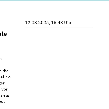
12.08.2025, 15:43 Uhr
ule
n
e die
al. So
ger
 vor
s ein
ten