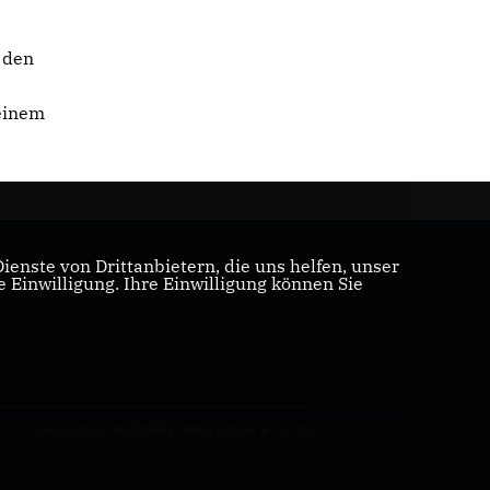
d den
 einem
enste von Drittanbietern, die uns helfen, unser
Einwilligung. Ihre Einwilligung können Sie
Realisation: Sharkness Media GmbH & Co. KG