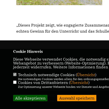
Dieses Projekt zeigt, wie engagierte Zusammenar
echten Gewinn für den Unterricht und das Schull
Cookie Hinweis
Diese Webseite verwendet Cookies, die notwendig si
Maik Kowalleck - Mitglied des Thüringer
Webangebot zu verbessern (Website-Optmierung). Fü
Landtags
jederzeit widerrufen. Weitere Informationen finden
Technisch notwendige Cookies (
Übersicht
)
IMPRESSUM
DATENSCHUTZ
Die notwendigen Cookies werden allein für den ordnungsgemäßen 
KONTAKT
Cookies von Drittanbietern (
Übersicht
)
Zur Optimierung unserer Webseite binden wir Dienste und Angebot
© 2026 CDU-Bürgerbüro Maik Kowalleck
Alle akzeptieren
Auswahl speichern
Alle Rechte vorbehalten.