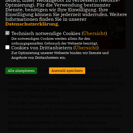
Optmierung). Für die Verwendung bestimmter
Dienste, benötigen wir Ihre Einwilligung. Ihre
Einwilligung können Sie jederzeit widerrufen. Weitere
Informationen finden Sie in unserer
Datenschutzerklärung
.
Technisch notwendige Cookies (
Übersicht
)
Die notwendigen Cookies werden allein für den
ordnungsgemäßen Gebrauch der Webseite benötigt.
Cookies von Drittanbietern (
Übersicht
)
Zur Optimierung unserer Webseite binden wir Dienste und
Angebote von Drittanbietern ein.
Als Beigeordneter des Landkreises informierte sich Maik
Alle akzeptieren
Auswahl speichern
Kowalleck im Saalfelder Ortsteil Gösselsdorf über die Lage.
Die Bilder zeigten eindrücklich, mit welcher Ausdauer und
welchem Einsatz die Gefahrenabwehrkräfte gearbeitet
haben“, so Maik Kowalleck.
Ein großer Dank galt den Kameradinnen und Kameraden
der Feuerwehren, dem Technischen Hilfswerk (THW), der
Polizei, der Bergwacht, dem Deutschen Roten Kreuz sowie
allen Rettungskräften und Helfern. Den verletzten
Feuerwehrleuten wünschte Kowalleck gute und schnelle