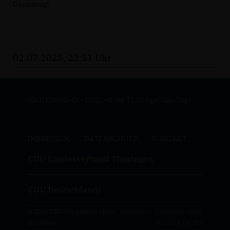
Genesung.
02.07.2025, 22:51 Uhr
Maik Kowalleck - Mitglied des Thüringer Landtags
IMPRESSUM
DATENSCHUTZ
KONTAKT
CDU Landesverband Thüringen
CDU Deutschlands
© 2026 CDU-Bürgerbüro Maik
Realisation: Sharkness Media
Kowalleck
GmbH & Co. KG