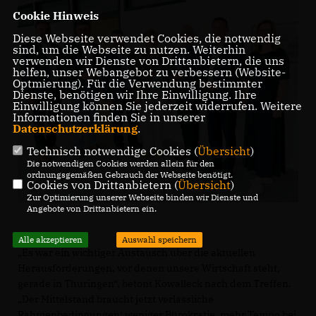
Cookie Hinweis
Diese Webseite verwendet Cookies, die notwendig
sind, um die Webseite zu nutzen. Weiterhin
verwenden wir Dienste von Drittanbietern, die uns
helfen, unser Webangebot zu verbessern (Website-
Optmierung). Für die Verwendung bestimmter
Dienste, benötigen wir Ihre Einwilligung. Ihre
Einwilligung können Sie jederzeit widerrufen. Weitere
Informationen finden Sie in unserer
Datenschutzerklärung
.
Technisch notwendige Cookies (
Übersicht
)
Die notwendigen Cookies werden allein für den
ordnungsgemäßen Gebrauch der Webseite benötigt.
Cookies von Drittanbietern (
Übersicht
)
Zur Optimierung unserer Webseite binden wir Dienste und
Angebote von Drittanbietern ein.
Alle akzeptieren
Auswahl speichern
Es war ein wichtiger Austausch über die aktuellen
Herausforderungen, vor denen unsere Wirtschaft steht,
gerade in Thüringen“, betont Kowalleck nach dem Treffen.
Der Mittelstand braucht jetzt verlässliche
Rahmenbedingungen: weniger Bürokratie, mehr Tempo bei