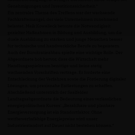
Genehmigungen und Investitionssicherheit.“
Ein zentrales Thema des Treffens war der wachsende
Fachkräftemangel, der viele Unternehmen zunehmend
belastet. Maik Kowalleck betonte die Notwendigkeit
gezielter Maßnahmen in Bildung und Ausbildung, um die
duale Ausbildung zu stärken und junge Menschen besser
für technische und handwerkliche Berufe zu begeistern.
Auch der Bürokratieabbau spielte eine wichtige Rolle. Der
Abgeordnete hob hervor, dass die Wirtschaft mehr
Handlungsspielraum benötige und keine stetig
wachsenden Vorschriften vertrage. Er forderte eine
Entschlackung der Verfahren sowie die Förderung digitaler
Lösungen, um praxisnahe Entlastungen zu schaffen.
Abschließend unterstrich der Saalfelder
Landtagsabgeordnete die Bedeutung eines verlässlichen
energiepolitischen Kurses: „Bezahlbare und planbare
Energieversorgung ist ein Standortfaktor. Ohne
wettbewerbsfähige Energiepreise wird unser
Industriestandort auf Dauer nicht bestehen können.“