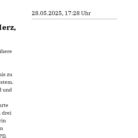
28.05.2025, 17:28 Uhr
Merz,
ühere
nis zu
ystem.
d und
hrte
 drei
rin
en
PD,