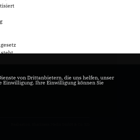
isiert
ig
dgesetz
 steht
enste von Drittanbietern, die uns helfen, unser
Einwilligung. Ihre Einwilligung können Sie
Realisation: Sharkness Media GmbH & Co. KG