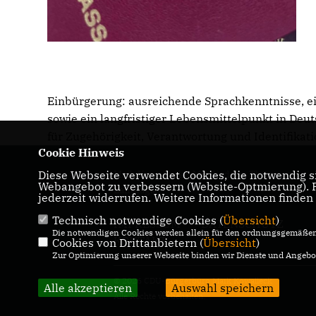
Einbürgerung: ausreichende Sprachkenntnisse, e
sowie ein langfristiger Lebensmittelpunkt in Deuts
für Zugehörigkeit, Verantwortung und Identifikat
Cookie Hinweis
Diese Webseite verwendet Cookies, die notwendig si
Maik Kowalleck - Mitglied des Thüringer
Webangebot zu verbessern (Website-Optmierung). Fü
Landtags
jederzeit widerrufen. Weitere Informationen finden
Technisch notwendige Cookies (
Übersicht
)
IMPRESSUM
DATENSCHUTZ
Die notwendigen Cookies werden allein für den ordnungsgemäßen 
KONTAKT
Cookies von Drittanbietern (
Übersicht
)
Zur Optimierung unserer Webseite binden wir Dienste und Angebot
© 2026 CDU-Bürgerbüro Maik Kowalleck
Alle akzeptieren
Auswahl speichern
Alle Rechte vorbehalten.