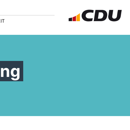
IT
ung