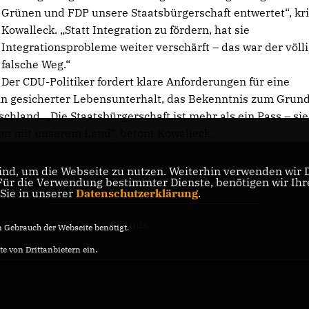
Grünen und FDP unsere Staatsbürgerschaft entwertet“, krit
Kowalleck. „Statt Integration zu fördern, hat sie
Integrationsprobleme weiter verschärft – das war der völl
falsche Weg.“
Der CDU-Politiker fordert klare Anforderungen für eine
in gesicherter Lebensunterhalt, das Bekenntnis zum Grun
chland. „Die Staatsbürgerschaft ist mehr als ein Pass – sie
ion mit unserem Land“, betont Kowalleck.
nd, um die Webseite zu nutzen. Weiterhin verwenden wir Di
r die Verwendung bestimmter Dienste, benötigen wir Ihre 
CDU Landesverband Thüringen
 Sie in unserer
Datenschutzerklärung
.
CDU Deutschlands
Gebrauch der Webseite benötigt.
e von Drittanbietern ein.