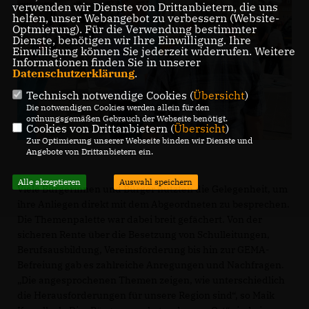
verwenden wir Dienste von Drittanbietern, die uns
helfen, unser Webangebot zu verbessern (Website-
Optmierung). Für die Verwendung bestimmter
Dienste, benötigen wir Ihre Einwilligung. Ihre
Einwilligung können Sie jederzeit widerrufen. Weitere
Informationen finden Sie in unserer
Datenschutzerklärung
.
Technisch notwendige Cookies (
Übersicht
)
Die notwendigen Cookies werden allein für den
ordnungsgemäßen Gebrauch der Webseite benötigt.
Cookies von Drittanbietern (
Übersicht
)
Zur Optimierung unserer Webseite binden wir Dienste und
Angebote von Drittanbietern ein.
Alle akzeptieren
Auswahl speichern
Viele Bürgerinnen und Bürger nutzten die Gelegenheit, um
ihre Anliegen direkt mit dem Abgeordneten zu besprechen.
Die Themenpalette war dabei breit gefächert. Von der
sicheren Rente über die Besetzung von Schulleitungen,
Berufsausbildung, Vereinsförderung bis hin zur GEMA-
Befreiung gab es zahlreiche Anregungen und Nachfragen.
Die angesprochenen Themen zeigen, wie unterschiedlich
die Herausforderungen für unsere Region sind“, so Maik