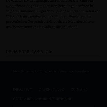
Kowalleck. Die „Bürgersprechstunden vor Ort“ sind ein
zusätzliches Angebot neben den Beratungsterminen in
seinem Saalfelder Bürgerbüro. „Mit den Sprechstunden vor
Ort bin ich im direkten Kontakt mit den Menschen. Im
persönlichen Gespräch erfahre ich, wo ich unterstützen
und helfen kann“, so Kowalleck abschließend.
02.06.2025, 15:26 Uhr
Maik Kowalleck - Mitglied des Thüringer Landtags
IMPRESSUM
DATENSCHUTZ
KONTAKT
CDU Landesverband Thüringen