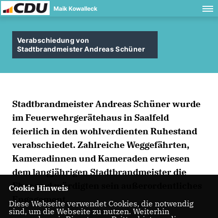
Maik Kowalleck
Verabschiedung von
Stadtbrandmeister Andreas Schüner
Stadtbrandmeister Andreas Schüner wurde
im Feuerwehrgerätehaus in Saalfeld
feierlich in den wohlverdienten Ruhestand
verabschiedet. Zahlreiche Weggefährten,
Kameradinnen und Kameraden erwiesen
dem langjährigen Stadtbrandmeister die
Ehre und würdigten sein außerordentliches
Cookie Hinweis
Engagement.
Diese Webseite verwendet Cookies, die notwendig
sind, um die Webseite zu nutzen. Weiterhin