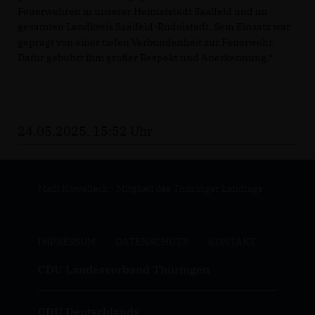
Feuerwehren in unserer Heimatstadt Saalfeld und im
gesamten Landkreis Saalfeld-Rudolstadt. Sein Einsatz war
geprägt von einer tiefen Verbundenheit zur Feuerwehr.
Dafür gebührt ihm großer Respekt und Anerkennung.“
24.05.2025, 15:52 Uhr
Maik Kowalleck - Mitglied des Thüringer Landtags
IMPRESSUM
DATENSCHUTZ
KONTAKT
CDU Landesverband Thüringen
CDU Deutschlands