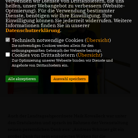
verwenden wir Dienste von Drittanbietern, die uns
helfen, unser Webangebot zu verbessern (Website-
Optmierung). Für die Verwendung bestimmter
Dienste, benötigen wir Ihre Einwilligung. Ihre
Einwilligung können Sie jederzeit widerrufen. Weitere
Informationen finden Sie in unserer
Datenschutzerklärung
.
Technisch notwendige Cookies (
Übersicht
)
Die notwendigen Cookies werden allein für den
ordnungsgemäßen Gebrauch der Webseite benötigt.
Cookies von Drittanbietern (
Übersicht
)
Zur Optimierung unserer Webseite binden wir Dienste und
Angebote von Drittanbietern ein.
Alle akzeptieren
Auswahl speichern
Auch der Landtagsabgeordnete Maik Kowalleck war unter
den Gratulanten und sprach im Rahmen der Veranstaltung
seinen persönlichen Dank aus: „Andreas Schüner gilt ein
großer Dank für sein engagiertes Wirken für die