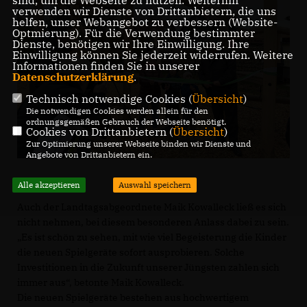
sind, um die Webseite zu nutzen. Weiterhin
verwenden wir Dienste von Drittanbietern, die uns
helfen, unser Webangebot zu verbessern (Website-
Optmierung). Für die Verwendung bestimmter
Dienste, benötigen wir Ihre Einwilligung. Ihre
Einwilligung können Sie jederzeit widerrufen. Weitere
Informationen finden Sie in unserer
Datenschutzerklärung
.
Technisch notwendige Cookies (
Übersicht
)
Die notwendigen Cookies werden allein für den
ordnungsgemäßen Gebrauch der Webseite benötigt.
Cookies von Drittanbietern (
Übersicht
)
Zur Optimierung unserer Webseite binden wir Dienste und
Angebote von Drittanbietern ein.
Alle akzeptieren
Auswahl speichern
Auch der Landtagsabgeordnete Maik Kowalleck ließ es sich
nicht nehmen, bei diesem besonderen Anlass dabei zu sein.
Es ist schön zu sehen, mit wie viel Begeisterung die Kinder
die neuen Spielgeräte sofort ausprobieren. Solche
Investitionen in die Zukunft unserer Jüngsten zahlen sich
immer aus“, betonte Maik Kowalleck.
Die neuen Spielgeräte bestehen aus hochwertigem