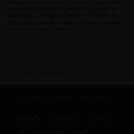
Robinienholz und wurden von der Firma Kompan errichtet,
die bereits beim Saalfelder Fitness-Parcours mitgewirkt
hatte. Die Baukosten beliefen sich auf rund 25.000 Euro.
Auch der Bauhof der Stadt Saalfeld unterstützte tatkräftig
bei der Umsetzung des Projekts.
31.03.2025, 22:02 Uhr
Maik Kowalleck - Mitglied des Thüringer Landtags
IMPRESSUM
DATENSCHUTZ
KONTAKT
CDU Landesverband Thüringen