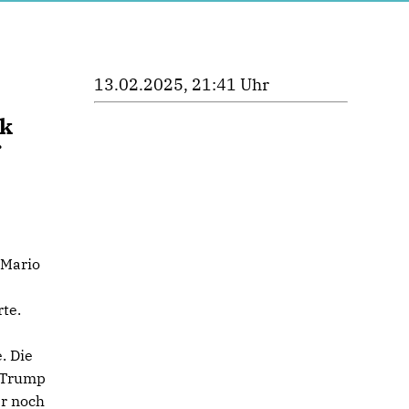
13.02.2025, 21:41 Uhr
t
ik
r
 Mario
te.
. Die
t Trump
er noch