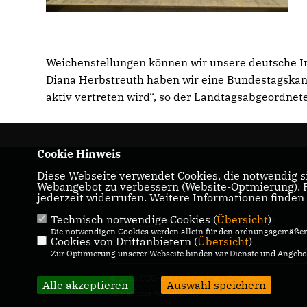
Weichenstellungen können wir unsere deutsche In
Diana Herbstreuth haben wir eine Bundestagskandi
aktiv vertreten wird“, so der Landtagsabgeordnet
Cookie Hinweis
Diese Webseite verwendet Cookies, die notwendig si
Maik Kowalleck - Mitglied des Thüringer
Webangebot zu verbessern (Website-Optmierung). Fü
Landtags
jederzeit widerrufen. Weitere Informationen finden
Technisch notwendige Cookies (
Übersicht
)
IMPRESSUM
DATENSCHUTZ
Die notwendigen Cookies werden allein für den ordnungsgemäßen 
KONTAKT
Cookies von Drittanbietern (
Übersicht
)
Zur Optimierung unserer Webseite binden wir Dienste und Angebot
© 2026 CDU-Bürgerbüro Maik Kowalleck
Alle akzeptieren
Auswahl speichern
Alle Rechte vorbehalten.