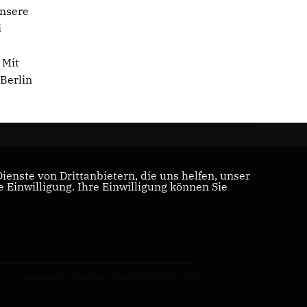
unsere
i
 Mit
Berlin
enste von Drittanbietern, die uns helfen, unser
Einwilligung. Ihre Einwilligung können Sie
Realisation: Sharkness Media GmbH & Co. KG