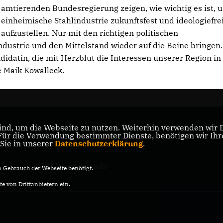
amtierenden Bundesregierung zeigen, wie wichtig es ist, 
einheimische Stahlindustrie zukunftsfest und ideologiefre
aufzustellen. Nur mit den richtigen politischen
dustrie und den Mittelstand wieder auf die Beine bringen.
datin, die mit Herzblut die Interessen unserer Region in 
e Maik Kowalleck.
nd, um die Webseite zu nutzen. Weiterhin verwenden wir Di
r die Verwendung bestimmter Dienste, benötigen wir Ihre 
CDU Landesverband Thüringen
 Sie in unserer
Datenschutzerklärung
.
CDU Deutschlands
Gebrauch der Webseite benötigt.
e von Drittanbietern ein.