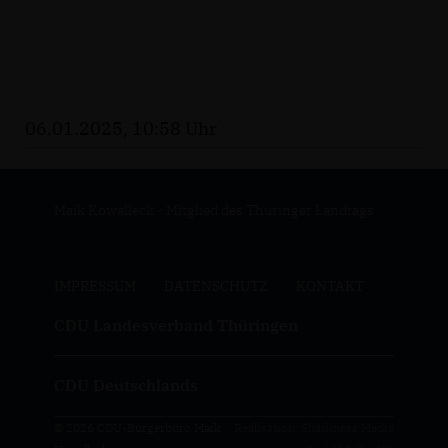
06.01.2025, 10:58 Uhr
Maik Kowalleck - Mitglied des Thüringer Landtags
IMPRESSUM
DATENSCHUTZ
KONTAKT
CDU Landesverband Thüringen
CDU Deutschlands
© 2026 CDU-Bürgerbüro Maik
Realisation: Sharkness Media