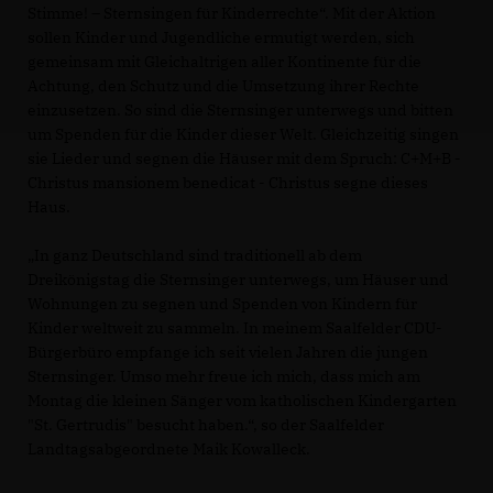
Stimme! – Sternsingen für Kinderrechte“. Mit der Aktion
sollen Kinder und Jugendliche ermutigt werden, sich
gemeinsam mit Gleichaltrigen aller Kontinente für die
Achtung, den Schutz und die Umsetzung ihrer Rechte
einzusetzen. So sind die Sternsinger unterwegs und bitten
um Spenden für die Kinder dieser Welt. Gleichzeitig singen
sie Lieder und segnen die Häuser mit dem Spruch: C+M+B -
Christus mansionem benedicat - Christus segne dieses
Haus.
In ganz Deutschland sind traditionell ab dem
Dreikönigstag die Sternsinger unterwegs, um Häuser und
Wohnungen zu segnen und Spenden von Kindern für
Kinder weltweit zu sammeln. In meinem Saalfelder CDU-
Bürgerbüro empfange ich seit vielen Jahren die jungen
Sternsinger. Umso mehr freue ich mich, dass mich am
Montag die kleinen Sänger vom katholischen Kindergarten
"St. Gertrudis" besucht haben.“, so der Saalfelder
Landtagsabgeordnete Maik Kowalleck.