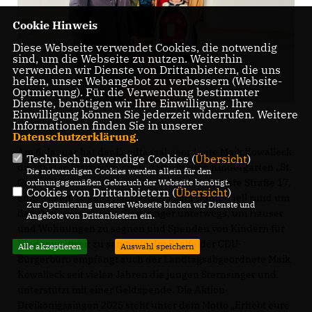
Cookie Hinweis
Diese Webseite verwendet Cookies, die notwendig
sind, um die Webseite zu nutzen. Weiterhin
verwenden wir Dienste von Drittanbietern, die uns
helfen, unser Webangebot zu verbessern (Website-
Optmierung). Für die Verwendung bestimmter
Dienste, benötigen wir Ihre Einwilligung. Ihre
Einwilligung können Sie jederzeit widerrufen. Weitere
Informationen finden Sie in unserer
Datenschutzerklärung
.
Am 6. Januar hat der Landtagsabgeordnete Maik Kowalleck
Technisch notwendige Cookies (
Übersicht
)
die kleinen Sternsinger vom katholischen Kindergarten „St.
Die notwendigen Cookies werden allein für den
Gertrudis“ im Saalfelder CDU-Bürgerbüro, Obere Straße 17,
ordnungsgemäßen Gebrauch der Webseite benötigt.
Cookies von Drittanbietern (
Übersicht
)
empfangen. In ganz Deutschland sind traditionell rund um
Zur Optimierung unserer Webseite binden wir Dienste und
den Dreikönigstag die Sternsinger unterwegs, um Häuser
Angebote von Drittanbietern ein.
und Wohnungen zu segnen und Spenden von Kindern für
Kinder weltweit zu sammeln. Im Saalfelder CDU-
Alle akzeptieren
Auswahl speichern
Bürgerbüro empfängt auch der Landtagsabgeordnete Maik
Kowalleck seit vielen Jahren die jungen Sternsinger und
unterstützt mit einer Geldspende. Die Aktion
Dreikönigssingen 2025 steht unter dem Motto „Erhebt eure