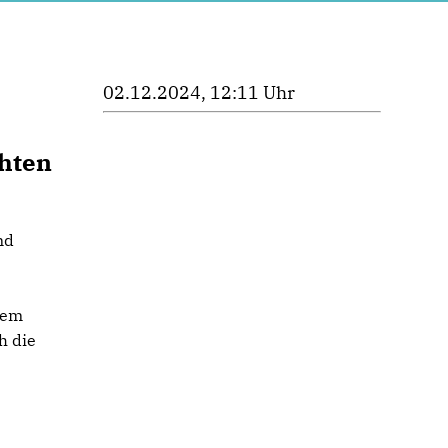
02.12.2024, 12:11 Uhr
chten
nd
dem
h die