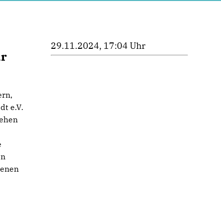
29.11.2024, 17:04 Uhr
ar
rn,
t e.V.
hehen
e
en
denen