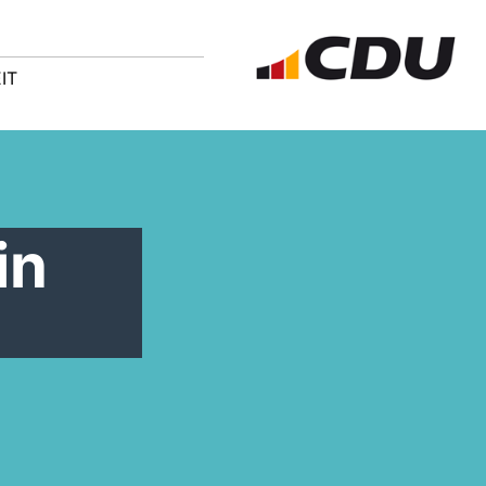
IT
in