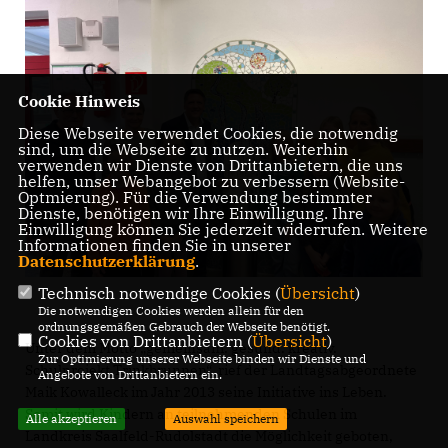
Cookie Hinweis
Diese Webseite verwendet Cookies, die notwendig
sind, um die Webseite zu nutzen. Weiterhin
verwenden wir Dienste von Drittanbietern, die uns
helfen, unser Webangebot zu verbessern (Website-
Optmierung). Für die Verwendung bestimmter
Dienste, benötigen wir Ihre Einwilligung. Ihre
Einwilligung können Sie jederzeit widerrufen. Weitere
Informationen finden Sie in unserer
Datenschutzerklärung
.
Technisch notwendige Cookies (
Übersicht
)
Die notwendigen Cookies werden allein für den
ordnungsgemäßen Gebrauch der Webseite benötigt.
Cookies von Drittanbietern (
Übersicht
)
Unter dem Motto „gemeinsam. gesund. kreativ.
Zur Optimierung unserer Webseite binden wir Dienste und
Schulprojekt Trinkbrunnen“ rief der Landtagsabgeordnete
Angebote von Drittanbietern ein.
Maik Kowalleck im Jahr 2013 seine Initiative ins Leben.
Somit wird Kindern an teilnehmenden Schulen im
Alle akzeptieren
Auswahl speichern
Landkreis Saalfeld-Rudolstadt die Möglichkeit geboten,