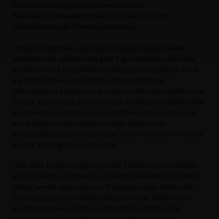
ihren Durst an hygienisch einwandfreien
Edelstahltrinkwasserbrunnen zu stillen und ihre
Trinkflaschen mit Wasser aufzufüllen.
Damit die Brunnen nicht nur technisch funktionieren,
sondern auch optisch eine gute Figur abgeben, war stets
Kreativität und künstlerisches Engagement gefragt. Auch
die Schülerinnen und Schüler der Grundschule
Dittrichshütte gestalteten ihr eigenes Hintergrundbild zum
Thema Wasser und schufen damit ein kleines individuelles
Kunstwerk. Im Rahmen eines Wettbewerbes wurden von
den Kindern Gestaltungvorschläge eingebracht.
Anschließend zeigte so mancher handwerkliches Geschick
bei der Anfertigung des Mosaiks.
Seit über 11 Jahren gibt es meine Trinkbrunneninitiative
und zahlreiche Schulen im Landkreis Saalfeld-Rudolstadt
haben bereits einen solchen Wasserspender. Neben der
Versorgung unserer Kinder mit gesundem Trinkwasser,
konnten in dieser Zeit tausende von Plastikflaschen
eingespart werden. Mittlerweile wurden schon 20