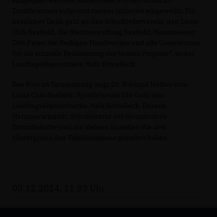
Trinkbrunnen aufgrund meiner Initiative eingeweiht. Ein
herzlicher Dank geht an den Schulförderverein, den Lions
Club Saalfeld, die Stadtverwaltung Saalfeld, Hausmeister
Dirk Peter, die fleißigen Handwerker und alle Unterstützer
für die schnelle Realisierung der beiden Projekte“, so der
Landtagsabgeordnete Maik Kowalleck.
Das Foto im Dateianhang zeigt Dr. Wieland Häßler vom
Lions Club Saalfeld, Sportlehrerin Uta Gräf, den
Landtagsabgeordneten Maik Kowalleck, Doreen
Hammerschmidt, Schulleiterin der Grundschule
Dittrichshütte und die kleinen Künstler, die den
Hintergrund des Trinkbrunnens gestaltet haben.
03.12.2024, 11:33 Uhr