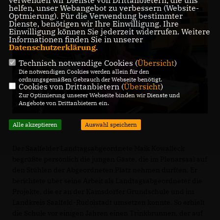
verwenden wir Dienste von Drittanbietern, die uns
helfen, unser Webangebot zu verbessern (Website-
Optmierung). Für die Verwendung bestimmter
Dienste, benötigen wir Ihre Einwilligung. Ihre
Einwilligung können Sie jederzeit widerrufen. Weitere
Informationen finden Sie in unserer
Datenschutzerklärung
.
Technisch notwendige Cookies (
Übersicht
)
Die notwendigen Cookies werden allein für den
ordnungsgemäßen Gebrauch der Webseite benötigt.
Cookies von Drittanbietern (
Übersicht
)
Zur Optimierung unserer Webseite binden wir Dienste und
Angebote von Drittanbietern ein.
Alle akzeptieren
Auswahl speichern
Der Saalfelder Landtagsabgeordnete Maik Kowalleck
begrüßte persönlich die jungen Gäste, die im Plenarsaal auf
den Stühlen der Abgeordneten Platz nehmen durften. Er
berichtete über seine Arbeit als Landtagsabgeordneter die
Projekte, die er an der Kamsdorfer Grundschule und im
Landkreis Saalfeld-Rudolstadt umsetzen konnte. So erhielt
die Schule vor einigen Jahren einen Trinkbrunnen, der auf