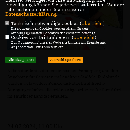
Dienste, benötigen wir Ihre Einwilligung. Ihre
Einwilligung können Sie jederzeit widerrufen. Weitere
Informationen finden Sie in unserer
Datenschutzerklärung
.
Technisch notwendige Cookies (
Übersicht
)
Die notwendigen Cookies werden allein für den
ordnungsgemäßen Gebrauch der Webseite benötigt.
Cookies von Drittanbietern (
Übersicht
)
Zur Optimierung unserer Webseite binden wir Dienste und
Angebote von Drittanbietern ein.
Alle akzeptieren
Auswahl speichern
Neben der Rente, der medizinischen Versorgung und den
Angeboten für Senioren im Landkreis Saalfeld-Rudolstadt
wurden viele weitere Punkte diskutiert. Zahlreiche
Anregungen haben die beiden Abgeordneten für ihre Arbeit
im Thüringer Landtag erhalten.
24.07.2024, 11:00 Uhr