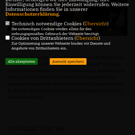
Einwilligung können Sie jederzeit widerrufen. Weitere
Informationen finden Sie in unserer
Datenschutzerklärung
.
Technisch notwendige Cookies (
Übersicht
)
Die notwendigen Cookies werden allein für den
ordnungsgemäßen Gebrauch der Webseite benötigt.
Cookies von Drittanbietern (
Übersicht
)
Zur Optimierung unserer Webseite binden wir Dienste und
Angebote von Drittanbietern ein.
Nach einer Besichtigung im Unternehmen RSP GmbH ging
Alle akzeptieren
Auswahl speichern
es in die Innenstadt. Im „Klubhaus der Jugend“ kam das
deutsche Staatsoberhaupt mit verschiedene Initiativen aus
dem Landkreis Saalfeld-Rudolstadt ins Gespräch. Der
Landtagsabgeordnete Maik Kowalleck und Bürgermeister
Dr. Steffen Kania begleiteten den Bundespräsidenten bei
seinem Rundgang.
03.05.2024, 14:07 Uhr