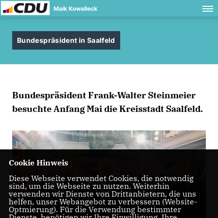
Maik Kowalleck
Bundespräsident in Saalfeld
Bundespräsident Frank-Walter Steinmeier
besuchte Anfang Mai die Kreisstadt Saalfeld.
Cookie Hinweis
Diese Webseite verwendet Cookies, die notwendig
sind, um die Webseite zu nutzen. Weiterhin
verwenden wir Dienste von Drittanbietern, die uns
helfen, unser Webangebot zu verbessern (Website-
Optmierung). Für die Verwendung bestimmter
Dienste, benötigen wir Ihre Einwilligung. Ihre