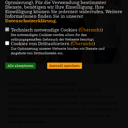
Optmierung). Für die Verwendung bestimmter
Dienste, benötigen wir Ihre Einwilligung. Ihre
Einwilligung können Sie jederzeit widerrufen. Weitere
Informationen finden Sie in unserer
Datenschutzerklärung
.
Technisch notwendige Cookies (
Übersicht
)
Die notwendigen Cookies werden allein für den
ordnungsgemäßen Gebrauch der Webseite benötigt.
Cookies von Drittanbietern (
Übersicht
)
Zur Optimierung unserer Webseite binden wir Dienste und
Angebote von Drittanbietern ein.
Alle akzeptieren
Auswahl speichern
Am Standort werden lebenswichtige
Atemwegsmedikamente hergestellt. Die rund 300
Mitarbeiter produzieren zum Beispiel Asthmasprays und
innovative Trockenpulverinhalatoren. Damit versorgen sie
Patienten weltweit in über 50 Ländern. Vor Ort erhielten die
Abgeordneten einen sehr interessanten Einblick in die
wichtige Produktion.