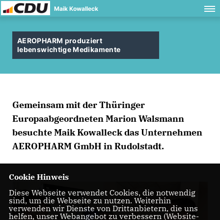
Maik Kowalleck
AEROPHARM produziert
lebenswichtige Medikamente
Gemeinsam mit der Thüringer
Europaabgeordneten Marion Walsmann
besuchte Maik Kowalleck das Unternehmen
AEROPHARM GmbH in Rudolstadt.
Cookie Hinweis
Diese Webseite verwendet Cookies, die notwendig
sind, um die Webseite zu nutzen. Weiterhin
verwenden wir Dienste von Drittanbietern, die uns
helfen, unser Webangebot zu verbessern (Website-