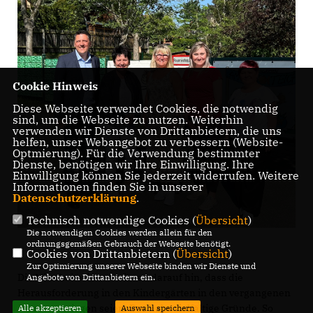
Cookie Hinweis
Diese Webseite verwendet Cookies, die notwendig
sind, um die Webseite zu nutzen. Weiterhin
verwenden wir Dienste von Drittanbietern, die uns
helfen, unser Webangebot zu verbessern (Website-
Optmierung). Für die Verwendung bestimmter
Dienste, benötigen wir Ihre Einwilligung. Ihre
Einwilligung können Sie jederzeit widerrufen. Weitere
Informationen finden Sie in unserer
Datenschutzerklärung
.
Technisch notwendige Cookies (
Übersicht
)
Die notwendigen Cookies werden allein für den
ordnungsgemäßen Gebrauch der Webseite benötigt.
Cookies von Drittanbietern (
Übersicht
)
Zur Optimierung unserer Webseite binden wir Dienste und
Die Mitarbeiterinnen wiesen darauf hin, dass die
Angebote von Drittanbietern ein.
Herausforderung in den Kindergärten in den vergangenen
Jahren gestiegen seien. Das habe vielfältige Gründe. So
Alle akzeptieren
Auswahl speichern