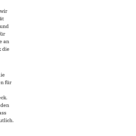
 wir
ät
 und
für
e an
 die
die
n für
eck.
 den
ass
utlich.