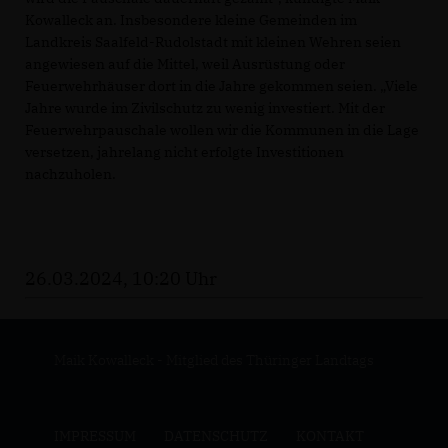
Kowalleck an. Insbesondere kleine Gemeinden im
Landkreis Saalfeld-Rudolstadt mit kleinen Wehren seien
angewiesen auf die Mittel, weil Ausrüstung oder
Feuerwehrhäuser dort in die Jahre gekommen seien. „Viele
Jahre wurde im Zivilschutz zu wenig investiert. Mit der
Feuerwehrpauschale wollen wir die Kommunen in die Lage
versetzen, jahrelang nicht erfolgte Investitionen
nachzuholen.
26.03.2024, 10:20 Uhr
Maik Kowalleck - Mitglied des Thüringer Landtags
IMPRESSUM
DATENSCHUTZ
KONTAKT