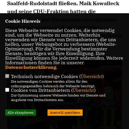
Saalfeld-Rudolstadt fließen. Maik Kowalleck
und seine CDU-Fraktion hatten die
Pauschale in den Haushaltsverhandlungen
Cookie Hinweis
zum vergangenen und zum aktuellen
Diese Webseite verwendet Cookies, die notwendig
sind, um die Webseite zu nutzen. Weiterhin
Landeshaushalt für die Wehren im Landkreis
verwenden wir Dienste von Drittanbietern, die uns
Saalfeld-Rudolstadt erstritten.
helfen, unser Webangebot zu verbessern (Website-
Optmierung). Für die Verwendung bestimmter
Dienste, benötigen wir Ihre Einwilligung. Ihre
Einwilligung können Sie jederzeit widerrufen. Weitere
Informationen finden Sie in unserer
Datenschutzerklärung
.
Technisch notwendige Cookies (
Übersicht
)
Die notwendigen Cookies werden allein für den
ordnungsgemäßen Gebrauch der Webseite benötigt.
Cookies von Drittanbietern (
Übersicht
)
Zur Optimierung unserer Webseite binden wir Dienste und
Angebote von Drittanbietern ein.
Alle akzeptieren
Auswahl speichern