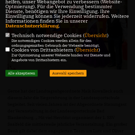
helfen, unser Webangebot zu verbessern (Website-
Optmierung). Für die Verwendung bestimmter
Dienste, benötigen wir Ihre Einwilligung. Ihre
Einwilligung können Sie jederzeit widerrufen. Weitere
Informationen finden Sie in unserer
Datenschutzerklärung
.
Technisch notwendige Cookies (
Übersicht
)
Die notwendigen Cookies werden allein für den
ordnungsgemäßen Gebrauch der Webseite benötigt.
Cookies von Drittanbietern (
Übersicht
)
Zur Optimierung unserer Webseite binden wir Dienste und
Angebote von Drittanbietern ein.
Alle akzeptieren
Auswahl speichern
Gerne hat der Landtagsabgeordnete Maik Kowalleck auch
diesem Jahr die Siegerehrung in der Landessportschule
begleitet. Seit vielen Jahren ist der Abgeordnete Stammgast
der Veranstaltung in der Landessportschule Bad
Blankenburg. „ Mit viel Herzblut organisiert der 1. SSV
Saalfeld die mittlerweile jährliche Veranstaltung. Ein großer
Dank gilt dabei dem engagierten Team um Lutz und Oliver