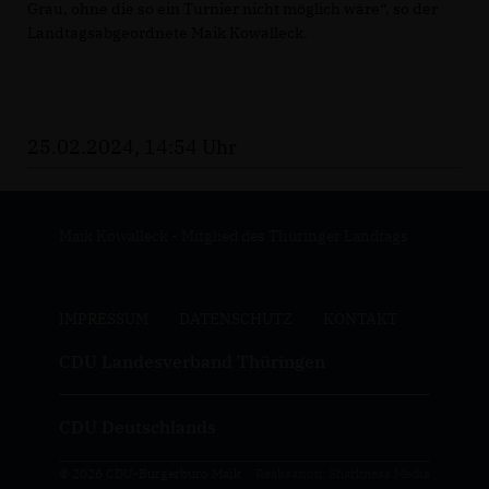
Grau, ohne die so ein Turnier nicht möglich wäre“, so der
Landtagsabgeordnete Maik Kowalleck.
25.02.2024, 14:54 Uhr
Maik Kowalleck - Mitglied des Thüringer Landtags
IMPRESSUM
DATENSCHUTZ
KONTAKT
CDU Landesverband Thüringen
CDU Deutschlands
© 2026 CDU-Bürgerbüro Maik
Realisation: Sharkness Media