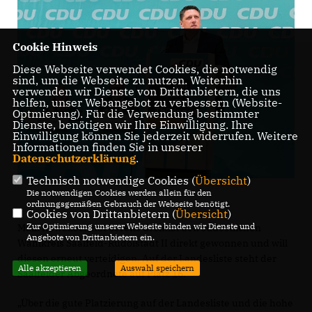
Cookie Hinweis
Diese Webseite verwendet Cookies, die notwendig
sind, um die Webseite zu nutzen. Weiterhin
verwenden wir Dienste von Drittanbietern, die uns
helfen, unser Webangebot zu verbessern (Website-
Optmierung). Für die Verwendung bestimmter
Dienste, benötigen wir Ihre Einwilligung. Ihre
Einwilligung können Sie jederzeit widerrufen. Weitere
Informationen finden Sie in unserer
Datenschutzerklärung
.
Technisch notwendige Cookies (
Übersicht
)
Die notwendigen Cookies werden allein für den
ordnungsgemäßen Gebrauch der Webseite benötigt.
Cookies von Drittanbietern (
Übersicht
)
Zur Optimierung unserer Webseite binden wir Dienste und
Maik Kowalleck hat bereits dreimal den südöstlichen
Angebote von Drittanbietern ein.
Wahlkreis Saalfeld-Rudolstadt II direkt gewonnen und will
diesen erneut verteidigen. Auf der Landesliste steht der
Alle akzeptieren
Auswahl speichern
Saalfelder Abgeordnete auf Platz 16.
Über die gute Platzierung auf der Landesliste und die hohe