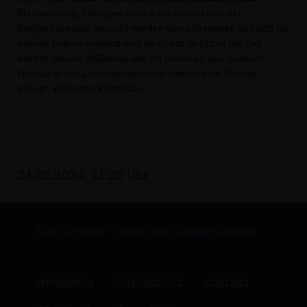
Blankenburg, Königsee dem Schwarzatal und der
Bergbahnregion braucht wieder einen Vertreter, der sich für
unsere Region einsetzt und nicht nur in Erfurt die Zeit
absitzt. Diesen Stillstand will ich beenden und unserer
Heimat in der Landeshauptstadt wieder eine Stimme
geben“, so Martin Friedrich.
24.02.2024, 11:29 Uhr
Maik Kowalleck - Mitglied des Thüringer Landtags
IMPRESSUM
DATENSCHUTZ
KONTAKT