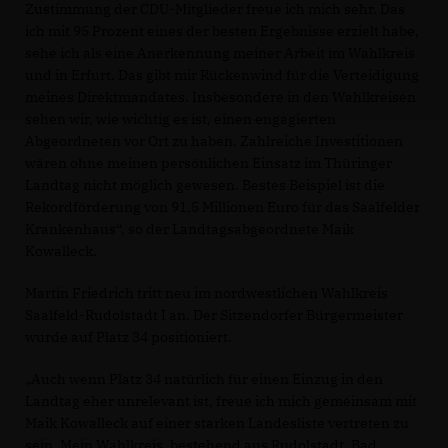
Zustimmung der CDU-Mitglieder freue ich mich sehr. Das
ich mit 95 Prozent eines der besten Ergebnisse erzielt habe,
sehe ich als eine Anerkennung meiner Arbeit im Wahlkreis
und in Erfurt. Das gibt mir Rückenwind für die Verteidigung
meines Direktmandates. Insbesondere in den Wahlkreisen
sehen wir, wie wichtig es ist, einen engagierten
Abgeordneten vor Ort zu haben. Zahlreiche Investitionen
wären ohne meinen persönlichen Einsatz im Thüringer
Landtag nicht möglich gewesen. Bestes Beispiel ist die
Rekordförderung von 91,5 Millionen Euro für das Saalfelder
Krankenhaus“, so der Landtagsabgeordnete Maik
Kowalleck.
Martin Friedrich tritt neu im nordwestlichen Wahlkreis
Saalfeld-Rudolstadt I an. Der Sitzendorfer Bürgermeister
wurde auf Platz 34 positioniert.
Auch wenn Platz 34 natürlich für einen Einzug in den
Landtag eher unrelevant ist, freue ich mich gemeinsam mit
Maik Kowalleck auf einer starken Landesliste vertreten zu
sein. Mein Wahlkreis, bestehend aus Rudolstadt, Bad