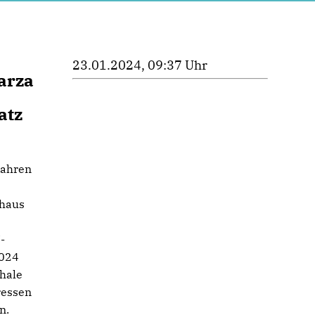
23.01.2024, 09:37 Uhr
arza
atz
Jahren
ehaus
-
2024
chale
ressen
n.