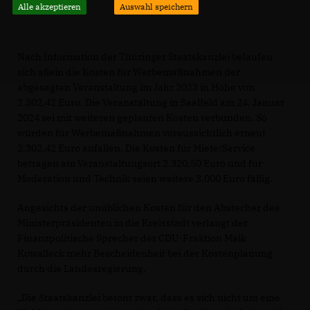
Alle akzeptieren
Auswahl speichern
Nach Information der Thüringer Staatskanzlei belaufen
sich allein die Kosten für Werbemaßnahmen der
abgesagten Veranstaltung im Jahr 2023 in Höhe von
2.302,42 Euro. Die Veranstaltung in Saalfeld am 24. Januar
2024 sei mit weiteren geplanten Kosten verbunden. So
würden für Werbemaßnahmen voraussichtlich erneut
2.302,42 Euro anfallen. Die Kosten für Miete/Service
betragen am Veranstaltungsort 2.320,50 Euro und für
Moderation und Technik seien weitere 3.000 Euro fällig.
Angesichts der unüblichen Kosten für den Abstecher des
Ministerpräsidenten in die Kreisstadt verlangt der
Finanzpolitische Sprecher der CDU-Fraktion Maik
Kowalleck mehr Bescheidenheit bei der Kostenplanung
durch die Landesregierung.
Die Staatskanzlei betont zwar, dass es sich nicht um eine