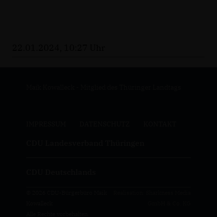
22.01.2024, 10:27 Uhr
Maik Kowalleck - Mitglied des Thüringer Landtags
IMPRESSUM
DATENSCHUTZ
KONTAKT
CDU Landesverband Thüringen
CDU Deutschlands
© 2026 CDU-Bürgerbüro Maik
Realisation: Sharkness Media
Kowalleck
GmbH & Co. KG
Alle Rechte vorbehalten.