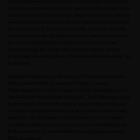
Wahlkampfveranstaltung handelt, allerdings befindet sich
Thüringen spätestens seit der Landratswahl im Saale-Orla-
Kreis mitten im Superwahljahr. Abgesehen von den bereits
verausgabten Werbekosten im Jahr 2023 würden allein am
24. Januar rund 8 Tausend Euro fällig, natürlich ohne die
Personalkosten der Mitarbeiter aus der Staatskanzlei und
des Landeskriminalamtes einzuberechnen. Für eine
Veranstaltung, die um die drei Stunden dauert, ist das
schon eine hohe Ausgabe auf Kosten des Steuerzahlers“ so
Kowalleck.
Kowalleck kritisiert den Besuch des Ministerpräsidenten
nicht grundsätzlich, denn es ist wichtig dass der
Regierungschef aus der schönen Erfurter Staatskanzlei in
die Saalfelder Wirklichkeit eintaucht. „Bodo Ramelow sollte
insbesondere die Grundschule in Gondorf besuchen und
mit den Leuten im Stadtteil sprechen. Dann würde er mal
erfahren, wie die Realität und das Leben vor Ort wirklich
aussehen. Dafür braucht es keine teure Veranstaltung im
Kulturzentrum“, so der Saalfelder Landtagsabgeordnete
Maik Kowalleck.