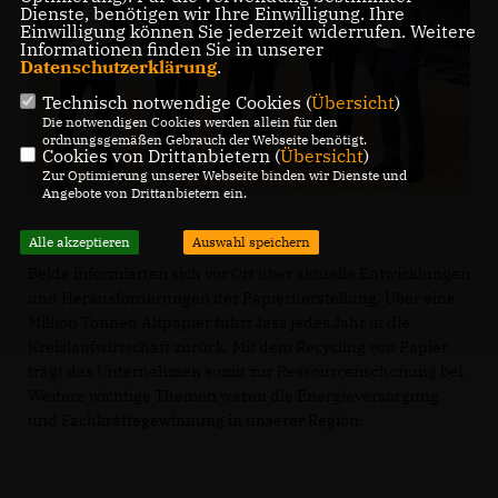
Dienste, benötigen wir Ihre Einwilligung. Ihre
Einwilligung können Sie jederzeit widerrufen. Weitere
Informationen finden Sie in unserer
Datenschutzerklärung
.
Technisch notwendige Cookies (
Übersicht
)
Die notwendigen Cookies werden allein für den
ordnungsgemäßen Gebrauch der Webseite benötigt.
Cookies von Drittanbietern (
Übersicht
)
Zur Optimierung unserer Webseite binden wir Dienste und
Angebote von Drittanbietern ein.
Alle akzeptieren
Auswahl speichern
Beide informierten sich vor Ort über aktuelle Entwicklungen
und Herausforderungen der Papierherstellung. Über eine
Million Tonnen Altpapier führt Jass jedes Jahr in die
Kreislaufwirtschaft zurück. Mit dem Recycling von Papier
trägt das Unternehmen somit zur Ressourcenschonung bei.
Weitere wichtige Themen waren die Energieversorgung
und Fachkräftegewinnung in unserer Region.