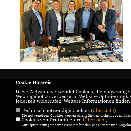
Cookie Hinweis
Maik Kowalleck - Mitglied des Thüringer
Diese Webseite verwendet Cookies, die notwendig si
Webangebot zu verbessern (Website-Optmierung). Fü
Landtags
jederzeit widerrufen. Weitere Informationen finden
Technisch notwendige Cookies (
Übersicht
)
IMPRESSUM
DATENSCHUTZ
Die notwendigen Cookies werden allein für den ordnungsgemäßen 
KONTAKT
Cookies von Drittanbietern (
Übersicht
)
Zur Optimierung unserer Webseite binden wir Dienste und Angebot