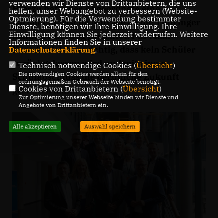
verwenden wir Dienste von Drittanbietern, die uns
Hierzu hatte der Abgeordnete eine
helfen, unser Webangebot zu verbessern (Website-
Optmierung). Für die Verwendung bestimmter
parlamentarische Anfrage an die Thüringer
Dienste, benötigen wir Ihre Einwilligung. Ihre
Einwilligung können Sie jederzeit widerrufen. Weitere
Landesregierung gerichtet. Für Maik
Informationen finden Sie in unserer
Kowalleck ist es wichtig, dass kein Schüler
Datenschutzerklärung
.
zurückgelassen wird und mit einem
Technisch notwendige Cookies (
Übersicht
)
Die notwendigen Cookies werden allein für den
Schulabschluss die berufliche Zukunft
ordnungsgemäßen Gebrauch der Webseite benötigt.
Cookies von Drittanbietern (
Übersicht
)
gestalten kann.
Zur Optimierung unserer Webseite binden wir Dienste und
Angebote von Drittanbietern ein.
Alle akzeptieren
Auswahl speichern