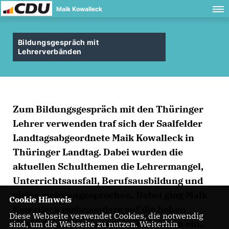
Maik Kowalleck
Bildungsgespräch mit
Lehrerverbänden
Zum Bildungsgespräch mit den Thüringer
Lehrer verwenden traf sich der Saalfelder
Landtagsabgeordnete Maik Kowalleck in
Thüringer Landtag. Dabei wurden die
aktuellen Schulthemen die Lehrermangel,
Unterrichtsausfall, Berufsausbildung und
vieles mehr angesprochen. Dabei ging Maik
Cookie Hinweis
Kowalleck insbesondere auf die hohen
Diese Webseite verwendet Cookies, die notwendig
Schulabbrecher Quoten in Thüringen ein.
sind, um die Webseite zu nutzen. Weiterhin