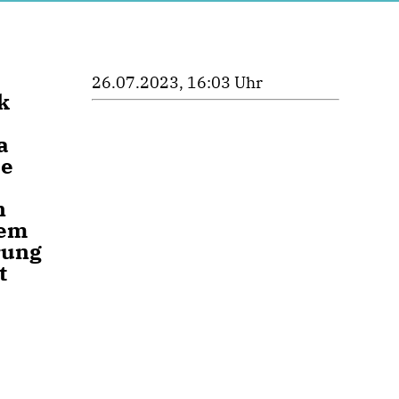
26.07.2023, 16:03 Uhr
k
a
he
n
dem
rung
t