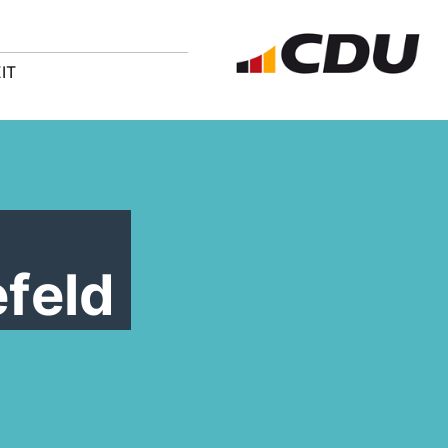
IT
feld