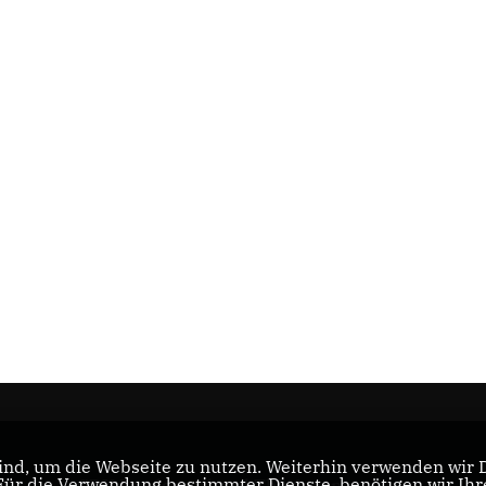
nd, um die Webseite zu nutzen. Weiterhin verwenden wir Di
r die Verwendung bestimmter Dienste, benötigen wir Ihre 
CDU Landesverband Thüringen