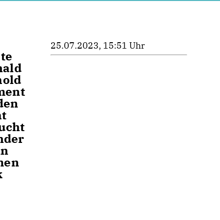
25.07.2023, 15:51 Uhr
te
nald
hold
ment
den
ht
aucht
ender
in
men
k