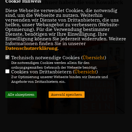
Cookie Hinweis
20.000 Mitzeichner haben die von Kowalleck
und seiner CDU-Landtagsfraktion initiierte
Diese Webseite verwendet Cookies, die notwendig
sind, um die Webseite zu nutzen. Weiterhin
Unterschriftensammlung gegen das Verbot
verwenden wir Dienste von Drittanbietern, die uns
helfen, unser Webangebot zu verbessern (Website-
bereits unterzeichnet.
Optmierung). Für die Verwendung bestimmter
Dienste, benötigen wir Ihre Einwilligung. Ihre
Einwilligung können Sie jederzeit widerrufen. Weitere
Informationen finden Sie in unserer
Datenschutzerklärung
.
Technisch notwendige Cookies (
Übersicht
)
Die notwendigen Cookies werden allein für den
ordnungsgemäßen Gebrauch der Webseite benötigt.
Cookies von Drittanbietern (
Übersicht
)
Zur Optimierung unserer Webseite binden wir Dienste und
Angebote von Drittanbietern ein.
Alle akzeptieren
Auswahl speichern