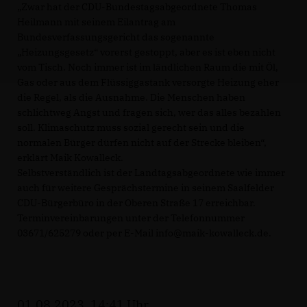
Zwar hat der CDU-Bundestagsabgeordnete Thomas
Heilmann mit seinem Eilantrag am
Bundesverfassungsgericht das sogenannte
Heizungsgesetz“ vorerst gestoppt, aber es ist eben nicht
vom Tisch. Noch immer ist im ländlichen Raum die mit Öl,
Gas oder aus dem Flüssiggastank versorgte Heizung eher
die Regel, als die Ausnahme. Die Menschen haben
schlichtweg Angst und fragen sich, wer das alles bezahlen
soll. Klimaschutz muss sozial gerecht sein und die
normalen Bürger dürfen nicht auf der Strecke bleiben“,
erklärt Maik Kowalleck.
Selbstverständlich ist der Landtagsabgeordnete wie immer
auch für weitere Gesprächstermine in seinem Saalfelder
CDU-Bürgerbüro in der Oberen Straße 17 erreichbar.
Terminvereinbarungen unter der Telefonnummer
03671/625279 oder per E-Mail info@maik-kowalleck.de.
01.08.2023, 14:41 Uhr