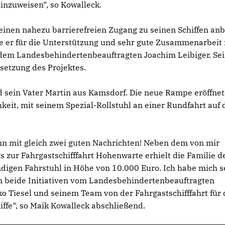
hinzuweisen“, so Kowalleck.
g einen nahezu barrierefreien Zugang zu seinen Schiffen an
 er für die Unterstützung und sehr gute Zusammenarbeit 
em Landesbehindertenbeauftragten Joachim Leibiger. Se
msetzung des Projektes.
 sein Vater Martin aus Kamsdorf. Die neue Rampe eröffne
keit, mit seinem Spezial-Rollstuhl an einer Rundfahrt auf
n mit gleich zwei guten Nachrichten! Neben dem von mir
s zur Fahrgastschifffahrt Hohenwarte erhielt die Familie d
ndigen Fahrstuhl in Höhe von 10.000 Euro. Ich habe mich s
n beide Initiativen vom Landesbehindertenbeauftragten
ko Tiesel und seinem Team von der Fahrgastschifffahrt für 
iffe“, so Maik Kowalleck abschließend.