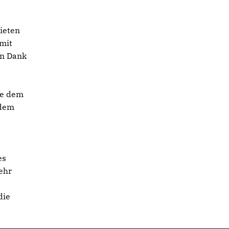
bieten
mit
in Dank
te dem
 dem
es
ehr
die