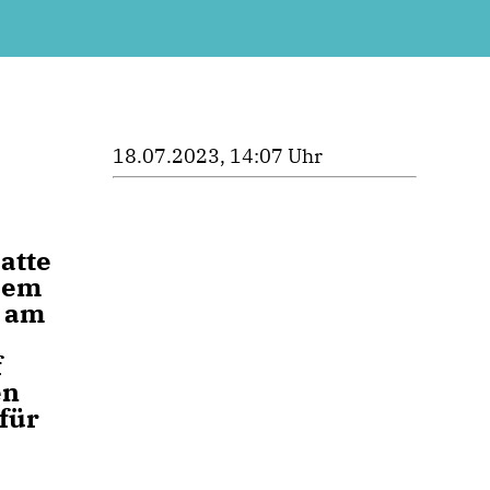
18.07.2023, 14:07 Uhr
atte
nem
, am
f
en
für