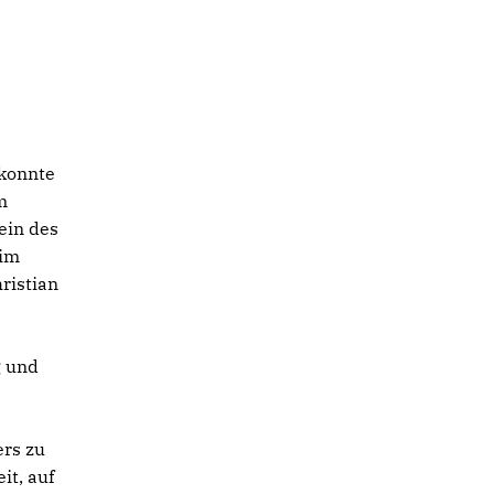
 konnte
m
ein des
him
ristian
g und
ers zu
it, auf