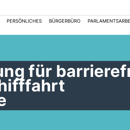
PERSÖNLICHES
BÜRGERBÜRO
PARLAMENTSARBE
ng für barrieref
ifffahrt
e