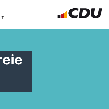
IT
reie