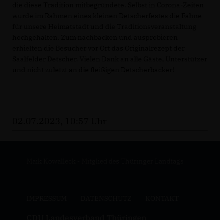
die diese Tradition mitbegründete. Selbst in Corona-Zeiten
wurde im Rahmen eines kleinen Detscherfestes die Fahne
für unsere Heimatstadt und die Traditionsveranstaltung
hochgehalten. Zum nachbacken und ausprobieren
erhielten die Besucher vor Ort das Originalrezept der
Saalfelder Detscher. Vielen Dank an alle Gäste, Unterstützer
und nicht zuletzt an die fleißigen Detscherbäcker!
02.07.2023, 10:57 Uhr
Maik Kowalleck - Mitglied des Thüringer Landtags
IMPRESSUM
DATENSCHUTZ
KONTAKT
CDU Landesverband Thüringen