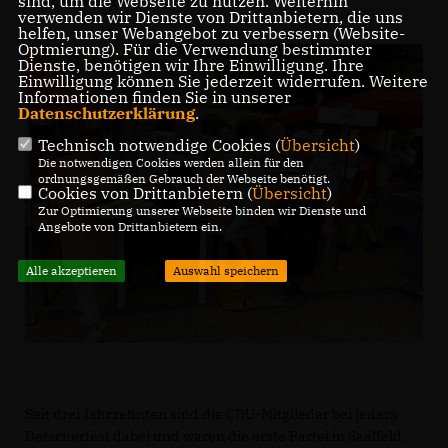
sind, um die Webseite zu nutzen. Weiterhin
verwenden wir Dienste von Drittanbietern, die uns
helfen, unser Webangebot zu verbessern (Website-
Optmierung). Für die Verwendung bestimmter
Dienste, benötigen wir Ihre Einwilligung. Ihre
Einwilligung können Sie jederzeit widerrufen. Weitere
Informationen finden Sie in unserer
Datenschutzerklärung
.
Technisch notwendige Cookies (
Übersicht
)
Die notwendigen Cookies werden allein für den
ordnungsgemäßen Gebrauch der Webseite benötigt.
Cookies von Drittanbietern (
Übersicht
)
Zur Optimierung unserer Webseite binden wir Dienste und
Angebote von Drittanbietern ein.
Alle akzeptieren
Auswahl speichern
Seit drei Jahrzehnten sind die CDU-Mitglieder bei jedem
Detscherfest dabei und waren die erste Partei in Saalfeld,