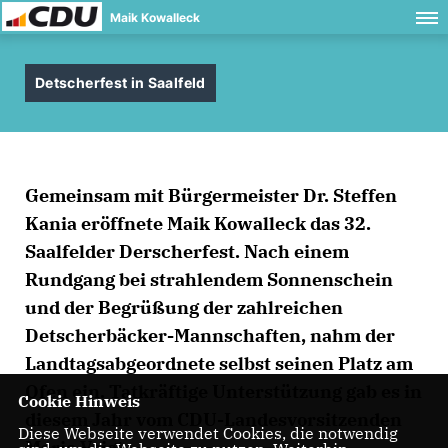
Maik Kowalleck
Detscherfest in Saalfeld
Gemeinsam mit Bürgermeister Dr. Steffen
Kania eröffnete Maik Kowalleck das 32.
Saalfelder Derscherfest. Nach einem
Rundgang bei strahlendem Sonnenschein
und der Begrüßung der zahlreichen
Detscherbäcker-Mannschaften, nahm der
Landtagsabgeordnete selbst seinen Platz am
Ofen ein. Tatkräftige Unterstützung gab es in
Cookie Hinweis
diesem Jahr vom CDU-Landesvorsitzenden
Diese Webseite verwendet Cookies, die notwendig
Mario Voigt.