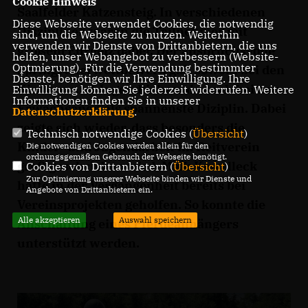
Cookie Hinweis
Saalfelder Katzensteig. In verschiedenen
Diese Webseite verwendet Cookies, die notwendig
Disziplinen waren die Teilnehmer mit
sind, um die Webseite zu nutzen. Weiterhin
verwenden wir Dienste von Drittanbietern, die uns
großem Ehrgeiz dabei. Der anspruchsvolle
helfen, unser Webangebot zu verbessern (Website-
Optmierung). Für die Verwendung bestimmter
Springreiterwettbewerb galt sowohl bei den
Dienste, benötigen wir Ihre Einwilligung. Ihre
Kindern und Jugendlichen als auch bei den
Einwilligung können Sie jederzeit widerrufen. Weitere
Informationen finden Sie in unserer
Erwachsenen als spannenste Diziplin. Dabei
Datenschutzerklärung
.
zeigte sich wieder, dass besonders die
Technisch notwendige Cookies (
Übersicht
)
Kinder- und Jugendarbeit im Reitverein
Die notwendigen Cookies werden allein für den
ordnungsgemäßen Gebrauch der Webseite benötigt.
groß geschrieben wird. Maik Kowalleck
Cookies von Drittanbietern (
Übersicht
)
Zur Optimierung unserer Webseite binden wir Dienste und
hatte in der Vergangenheit bereits bei
Angebote von Drittanbietern ein.
Vereinsprojekten geholfen. So konnte die
Alle akzeptieren
Auswahl speichern
Anschaffung eines Pferdeanhängers
unterstützt werden.