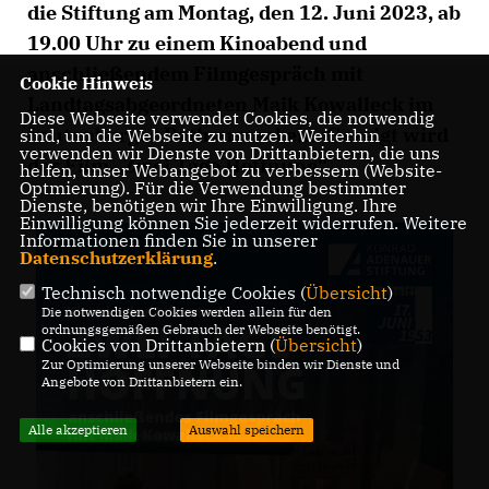
die Stiftung am Montag, den 12. Juni 2023, ab
19.00 Uhr zu einem Kinoabend und
anschließendem Filmgespräch mit
Cookie Hinweis
Landtagsabgeordneten Maik Kowalleck im
Diese Webseite verwendet Cookies, die notwendig
Leutenberger Rathaussaal ein. Gezeigt wird
sind, um die Webseite zu nutzen. Weiterhin
verwenden wir Dienste von Drittanbietern, die uns
der Film „Zwei Tage Hoffnung“.
helfen, unser Webangebot zu verbessern (Website-
Optmierung). Für die Verwendung bestimmter
Dienste, benötigen wir Ihre Einwilligung. Ihre
Einwilligung können Sie jederzeit widerrufen. Weitere
Informationen finden Sie in unserer
Datenschutzerklärung
.
Technisch notwendige Cookies (
Übersicht
)
Die notwendigen Cookies werden allein für den
ordnungsgemäßen Gebrauch der Webseite benötigt.
Cookies von Drittanbietern (
Übersicht
)
Zur Optimierung unserer Webseite binden wir Dienste und
Angebote von Drittanbietern ein.
Alle akzeptieren
Auswahl speichern