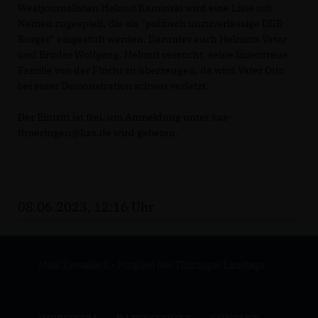
Westjournalisten Helmut Kaminski wird eine Liste mit
Namen zugespielt, die als "politisch unzuverlässige DDR-
Bürger" eingestuft werden. Darunter auch Helmuts Vater
und Bruder Wolfgang. Helmut versucht, seine linientreue
Familie von der Flucht zu überzeugen, da wird Vater Otto
bei einer Demonstration schwer verletzt.
Der Eintritt ist frei, um Anmeldung unter kas-
thueringen@kas.de wird gebeten.
08.06.2023, 12:16 Uhr
Maik Kowalleck - Mitglied des Thüringer Landtags