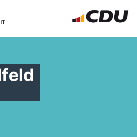
IT
lfeld