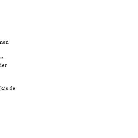
amen
der
der
@kas.de