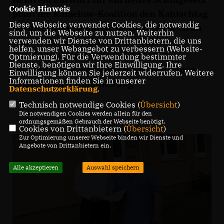
Cookie Hinweis
plant die Ramelow-Koalition den Kahlschlag
Diese Webseite verwendet Cookies, die notwendig
bei den Grundschulen, denn: Rot-Rot-Grün
sind, um die Webseite zu nutzen. Weiterhin
verwenden wir Dienste von Drittanbietern, die uns
will die Zweizügigkeit vorschreiben.
helfen, unser Webangebot zu verbessern (Website-
Einrichtungen, die also nicht in jedem
Optmierung). Für die Verwendung bestimmter
Dienste, benötigen wir Ihre Einwilligung. Ihre
Jahrgang mindestens zwei Klassen haben,
Einwilligung können Sie jederzeit widerrufen. Weitere
Informationen finden Sie in unserer
droht damit die Schließung.
Datenschutzerklärung
.
Technisch notwendige Cookies (
Übersicht
)
Die notwendigen Cookies werden allein für den
ordnungsgemäßen Gebrauch der Webseite benötigt.
Cookies von Drittanbietern (
Übersicht
)
Zur Optimierung unserer Webseite binden wir Dienste und
Angebote von Drittanbietern ein.
Alle akzeptieren
Auswahl speichern