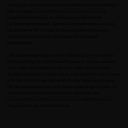
vor einigen Jahren extra mit dem Hubschrauber einfliegen
ließ, um begeisterten Stauseeaktivisten den Bau der
Linkenmühlenbrücke zu verkünden, habe sich als
Luftnummer entpuppt. Das gelte beispielsweise auch für
die anvisierte 90-Prozent Förderung eines Staumauer-
Turms und die schnelle Schaffung der Radwege-
Infrastruktur.
Die Landesregierung ist in der Pflicht, nicht nur von der
Unterstützung des ländlichen Raumes zu reden, sondern
auch Nägel mit Köpfen zu machen. Viele versprochene
Tourismusprojekte haben sich in Luft aufgelöst oder ziehen
sich hin. Es ist an der Zeit, endlich den Turbo einzulegen.
Die Stauseeregion darf nicht weiter abgehängt werden. In
diesem Zusammenhang wäre eine Sperrung der
Staumauer für den Zulieferverkehr wie ein Schlag in die
Magengrube“, so Maik Kowalleck.