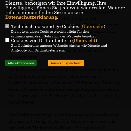
Dienste, benötigen wir Ihre Einwilligung. Ihre
Einwilligung können Sie jederzeit widerrufen. Weitere
Informationen finden Sie in unserer
Damit nicht genug. Bereits Mitte August 2022 musste die
Datenschutzerklärung
.
Linkenmühlenfähre ihren Betrieb aufgrund von
Niedrigwasser einstellen. Noch wenige Tage zuvor hatten
Technisch notwendige Cookies (
Übersicht
)
sich die Landkreise Saalfeld-Rudolstadt und Saale-Orla
Die notwendigen Cookies werden allein für den
ordnungsgemäßen Gebrauch der Webseite benötigt.
gemeinsam mit der Thüringer Infrastruktur-
Cookies von Drittanbietern (
Übersicht
)
Staatssekretärin für einen Weiterbetrieb der
Zur Optimierung unserer Webseite binden wir Dienste und
Angebote von Drittanbietern ein.
Linkenmühlenfähre und gegen einen Brückenbau
ausgesprochen.
Alle akzeptieren
Auswahl speichern
Medienberichte, wonach der Talsperrenbetreiber nun für
die Überfahrt der Sperrmauer Hohenwarte eine
Gewichtsbegrenzung auf maximal 7,5 Tonnen je Fahrzeug
beantragt habe, veranlassten den Landtagsabgeordneten
Maik Kowalleck schließlich dazu, bei der Landesregierung
nachzufragen.
Laut Berichterstattung in der Presse gehe es vor allem um
die gesicherte Langlebigkeit der Mauerkrone sowie wohl
auch um die Eindämmung illegale Passagen durch