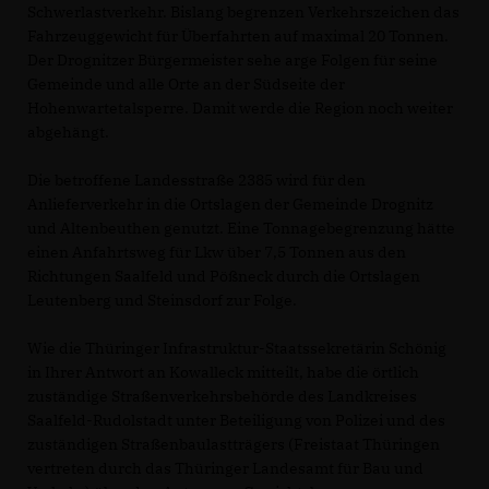
Schwerlastverkehr. Bislang begrenzen Verkehrszeichen das
Fahrzeuggewicht für Überfahrten auf maximal 20 Tonnen.
Der Drognitzer Bürgermeister sehe arge Folgen für seine
Gemeinde und alle Orte an der Südseite der
Hohenwartetalsperre. Damit werde die Region noch weiter
abgehängt.
Die betroffene Landesstraße 2385 wird für den
Anlieferverkehr in die Ortslagen der Gemeinde Drognitz
und Altenbeuthen genutzt. Eine Tonnagebegrenzung hätte
einen Anfahrtsweg für Lkw über 7,5 Tonnen aus den
Richtungen Saalfeld und Pößneck durch die Ortslagen
Leutenberg und Steinsdorf zur Folge.
Wie die Thüringer Infrastruktur-Staatssekretärin Schönig
in Ihrer Antwort an Kowalleck mitteilt, habe die örtlich
zuständige Straßenverkehrsbehörde des Landkreises
Saalfeld-Rudolstadt unter Beteiligung von Polizei und des
zuständigen Straßenbaulastträgers (Freistaat Thüringen
vertreten durch das Thüringer Landesamt für Bau und