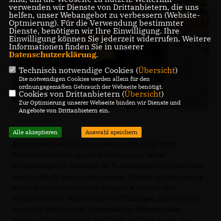
verwenden wir Dienste von Drittanbietern, die uns
helfen, unser Webangebot zu verbessern (Website-
Optmierung). Für die Verwendung bestimmter
Dienste, benötigen wir Ihre Einwilligung. Ihre
Einwilligung können Sie jederzeit widerrufen. Weitere
Informationen finden Sie in unserer
Datenschutzerklärung
.
Technisch notwendige Cookies (
Übersicht
)
Die notwendigen Cookies werden allein für den
ordnungsgemäßen Gebrauch der Webseite benötigt.
Cookies von Drittanbietern (
Übersicht
)
Zur Optimierung unserer Webseite binden wir Dienste und
Angebote von Drittanbietern ein.
Alle akzeptieren
Auswahl speichern
Zahlreiche Gäste lauschen den Ausführungen zur
Porzellanherstellung und konnten sogar selbst
Porzellanfiguren bemalen. Im Porzellanladen konnte dann
von den Gäste das ein oder andere Präsent als Erinnerung
käuflich erworben werden. Wagner & Apel ist eine
traditionsreiche Manufaktur aus Thüringen. Hier arbeiten
heute die Urenkel und Ururenkel des Mitbegründer
Bernhard Wagner sowie fleißige Porzelliner daran, das