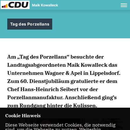
Maik Kowalleck
Tag des Porzellans
Am „Tag des Porzellans“ besuchte der
Landtagsabgeordneten Maik Kowalleck das
Unternehmen Wagner & Apel in Lippelsdorf.
Zum 60. Dienstjubiläum gratulierte er dem
Chef Hans-Heinrich Seibert vor der
Porzellanmanufaktur. Anschließend ging’s
zum Rundgang hinter die Kulissen.
Cookie Hinweis
Diese Webseite verwendet Cookies, die notwendig
sind, um die Webseite zu nutzen. Weiterhin