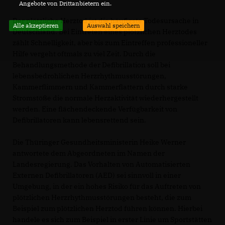
Angebote von Drittanbietern ein.
Der plötzliche Herztod ist die häufigste Todesursache in
Alle akzeptieren
Auswahl speichern
Deutschland. Bei Eintreten eines plötzlichen Herztodes
zählt Schnelligkeit, aber bis zum Eintreffen professioneller
Hilfe vergeht oftmals zu viel Zeit. Durch die
Behandlungsmethode der Defibrillation soll bei
lebensbedrohlichen Herzrhythmusstörungen,
Kammerflimmern und Kammerflattern durch starke
Stromstöße die normale Herzaktivität wiederhergestellt
werden. Eine flächendeckende Verfügbarkeit von
Defibrillatoren kann lebensrettend sein.
Die Thüringer Gesundheitsministerin Heike Werner
antwortete dem Abgeordneten im Namen der
Landesregierung. Das Vorhalten von Automatisierten
Externen Defibrillatoren (AED) sei sinnvoll in einer
Umgebung, in der ein hohes Risiko für das Auftreten von
plötzlichen Herzrhythmusstörungen besteht, die zum
Beispiel zum plötzlichen Herztod führen können. Hierbei
handele es sich zum Beispiel in erster Linie um Sportstätten