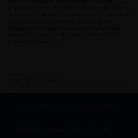
die das Vorhandensein eines Defibrillators an stark
frequentierten Orten als sinnvoll und notwendig erachtet,
sollte bei der Anschaffung unterstützt werden. Der Landtag
hat dafür den Weg frei gemacht. Jetzt ist es an der
Landesregierung, zügig zu handeln und den Beschluss
umzusetzen“, so der finanzpolitische Sprecher der CDU
Fraktion Maik Kowalleck.
31.03.2023, 12:48 Uhr
Maik Kowalleck - Mitglied des Thüringer Landtags
IMPRESSUM
DATENSCHUTZ
KONTAKT