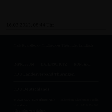
16.03.2023, 08:44 Uhr
Maik Kowalleck - Mitglied des Thüringer Landtags
IMPRESSUM
DATENSCHUTZ
KONTAKT
CDU Landesverband Thüringen
CDU Deutschlands
© 2026 CDU-Bürgerbüro Maik
Realisation: Sharkness Media
Kowalleck
GmbH & Co. KG
Alle Rechte vorbehalten.