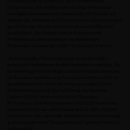
Unverständlich für Kowalleck, dass für erfahrenes
Lehrpersonal eine Probezeit durch einige Schulämter
vertraglich vereinbart wird. Hierzu teilte der Minister auf
Anfrage mit, dass dies der Übernahme von Musterverträgen
geschuldet sei. Die Schulämter würden zukünftig dafür
sensibilisiert, den Verzicht auf die Aufnahme von
Probezeiten in Arbeitsverträgen im Rahmen des
Programms „Grau macht schlau“ in Betracht zu ziehen.
In der aktuellen Personalsituation muss das Land
zusätzliche Maßnahmen im Bildungsbereich ergreifen. Die
Reaktivierung von ehemaligen Lehrkräften kann dabei nur
ein Baustein von vielen sein. Um den Unterricht vor Ort zu
gewährleisten braucht es vor allem eine zielgerichtete
Nachwuchsförderung. Die Aufhebung des Numerus
Clausus (NC) für Lehramtsfächer an Thüringer
Hochschulen zum Wintersemester 2023/2024 wäre dabei
ein erster Schritt, den der Freistaat gehen sollte. Darüber
hinaus muss das langwierige Verfahren bis zur Einstellung
in den Schuldienst in Thüringen endlich gestrafft werden“,
so Kowalleck.