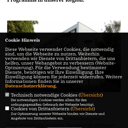
Cookie Hinweis
Diese Webseite verwendet Cookies, die notwendig
sind, um die Webseite zu nutzen. Weiterhin
verwenden wir Dienste von Drittanbietern, die uns
helfen, unser Webangebot zu verbessern (Website-
Optmierung). Für die Verwendung bestimmter
Dienste, benötigen wir Ihre Einwilligung. Ihre
Einwilligung können Sie jederzeit widerrufen. Weitere
Informationen finden Sie in unserer
Datenschutzerklärung
.
Technisch notwendige Cookies (
Übersicht
)
Die notwendigen Cookies werden allein für den
ordnungsgemäßen Gebrauch der Webseite benötigt.
Cookies von Drittanbietern (
Übersicht
)
Wie der Thüringer Bildungsminister Holter in seiner
Zur Optimierung unserer Webseite binden wir Dienste und
Antwort mitteilt, wurden seit der Einführung des
Angebote von Drittanbietern ein.
Programms im August 2019 in Thüringen 201 ehemalige