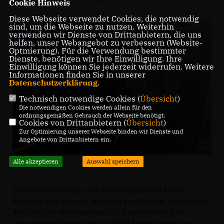
Cookie Hinweis
Diese Webseite verwendet Cookies, die notwendig
sind, um die Webseite zu nutzen. Weiterhin
verwenden wir Dienste von Drittanbietern, die uns
helfen, unser Webangebot zu verbessern (Website-
Optmierung). Für die Verwendung bestimmter
Dienste, benötigen wir Ihre Einwilligung. Ihre
Einwilligung können Sie jederzeit widerrufen. Weitere
Informationen finden Sie in unserer
Datenschutzerklärung
.
Technisch notwendige Cookies (
Übersicht
)
Die notwendigen Cookies werden allein für den
ordnungsgemäßen Gebrauch der Webseite benötigt.
Cookies von Drittanbietern (
Übersicht
)
Zur Optimierung unserer Webseite binden wir Dienste und
Angebote von Drittanbietern ein.
Alle akzeptieren
Auswahl speichern
Bereits in diesem Jahr hat der Zweckverband an der
Kostenspirale gedreht, in dem er zum Beispiel die Leerung
der 120-Liter-Mülltonne auf 7,15 Euro erhöhte. Das
bedeutet eine Steigerung von 83,33 Prozent, wenn man