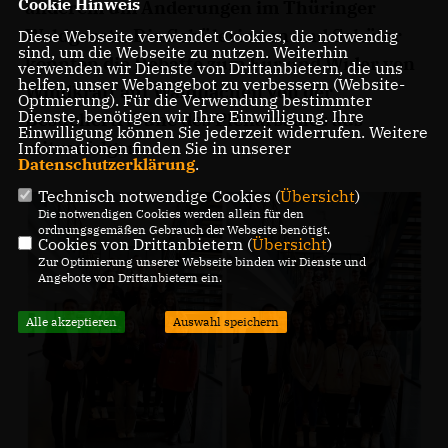
Cookie Hinweis
anderem um Änderungen im Thüringer
Waldgesetz. Die Schülerinnen und Schüler
Diese Webseite verwendet Cookies, die notwendig
sind, um die Webseite zu nutzen. Weiterhin
konnten die Debatte zum Für und Wider von
verwenden wir Dienste von Drittanbietern, die uns
helfen, unser Webangebot zu verbessern (Website-
Windkraft auf Waldflächen von der
Optmierung). Für die Verwendung bestimmter
Dienste, benötigen wir Ihre Einwilligung. Ihre
Besuchertribüne des Plenarsaales aus
Einwilligung können Sie jederzeit widerrufen. Weitere
mitverfolgen.
Informationen finden Sie in unserer
Datenschutzerklärung
.
Technisch notwendige Cookies (
Übersicht
)
Die notwendigen Cookies werden allein für den
ordnungsgemäßen Gebrauch der Webseite benötigt.
Cookies von Drittanbietern (
Übersicht
)
Zur Optimierung unserer Webseite binden wir Dienste und
Angebote von Drittanbietern ein.
Alle akzeptieren
Auswahl speichern